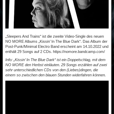
„Sleepers And Trains“ ist die zweite Video-Single des neuen
NO MORE Albums „Kissin’ In The Blue Dark“. Das Album der
Post-Punk/Minimal Electro Band erscheint am 14.10.2022 und
enthält 29 Songs auf 2 CDs. https://nomore.bandcamp.com/
Info: „Kissin’ In The Blue Dark“ ist ein Doppelschlag, mit dem
NO MORE den Herbst einläuten. 29 Songs erzählen auf zwei
sehr unterschiedlichen CDs von den (Liebes)dingen, die
einem so zwischen den blauen Stunden widerfahren können.