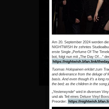
Am 20. September 2024 werden die
NIGHTWISH ihr zehntes Studioalbum
erste Single „Perfume Of The Timele
bot, folgt nun mit „The Day Of…“ d
https://nightwish.bfan.link/theda
Tuomas Holopainen erklärt zum Tra
and deliverance from the deluge of f
basis. And even though it’s a long 
the bed; as the children in the song 
„Yesterwynde“ wird in diversen Viny
und als Teil eines Deluxe Vinyl Boxse
Preorder:
https://nightwish.bfan.