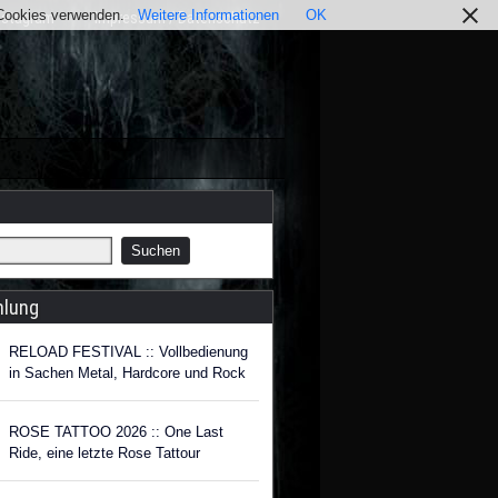
r Cookies verwenden.
Weitere Informationen
OK
nstagram
Impressum / Datenschutz
hlung
RELOAD FESTIVAL :: Vollbedienung
in Sachen Metal, Hardcore und Rock
ROSE TATTOO 2026 :: One Last
Ride, eine letzte Rose Tattour