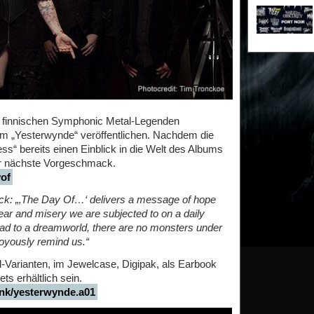
 finnischen Symphonic Metal-Legenden
 „Yesterwynde“ veröffentlichen. Nachdem die
ss“ bereits einen Einblick in die Welt des Albums
er nächste Vorgeschmack.
yof
ck: „‚The Day Of…‘ delivers a message of hope
ear and misery we are subjected to on a daily
road to a dreamworld, there are no monsters under
joyously remind us.“
l-Varianten, im Jewelcase, Digipak, als Earbook
ts erhältlich sein.
link/yesterwynde.a01