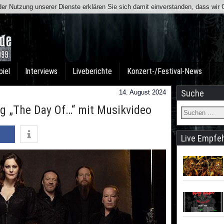
t der Nutzung unserer Dienste erklären Sie sich damit einverstanden, dass wi
Team
Kontakt
Facebook
I
piel
Interviews
Liveberichte
Konzert-/Festival-News
Suche
14. August 2024
g „The Day Of…“ mit Musikvideo
Live Empfe