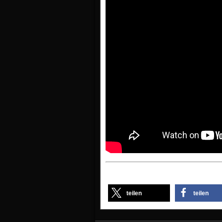
teilen
teilen