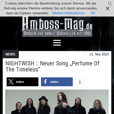
Cookies erleichtern die Bereitstellung unserer Dienste. Mit der
Team
Kontakt
Facebook
Instagram
Nutzung unserer Dienste erklären Sie sich damit einverstanden,
Impressum / Datenschutz
dass wir Cookies verwenden.
Weitere Informationen
OK
NEWS
21. Mai 2024
NIGHTWISH :: Neuer Song „Perfume Of
The Timeless“
teilen
teilen