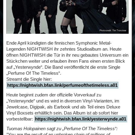
Ende April kündigten die finnischen Symphonic Metal-
Legenden NIGHTWISH ihr zehntes Studioalbum an. Heute
öffnen NIGHTWISH die Tür in ihr neu gebautes Universum ein
Stückchen weiter und erlauben ihren Fans einen ersten Blick
auf „Yesterwynde“. Die Band veröffentlicht die erste Single
„Perfume Of The Timeless“.
Streamt die Single hier:
https://nightwish.bfan.link/perfumeofthetimeless.a01
Heute beginnt zudem der offizielle Vorverkauf zu
„Yesterwynde“ und es wird in diversen Vinyl-Varianten, im
Jewelcase, Digipak, als Earbook und als Teil eines Deluxe
Vinyl Boxsets erhältlich sein. Das Album ist ab sofort hier
vorbestellbar:
https://nightwish.bfan.link/yesterwynde.a01
Tuomas Holopainen sagt zu „Perfume Of The Timeless“:
”You are the result of an unbroken chain of millions of