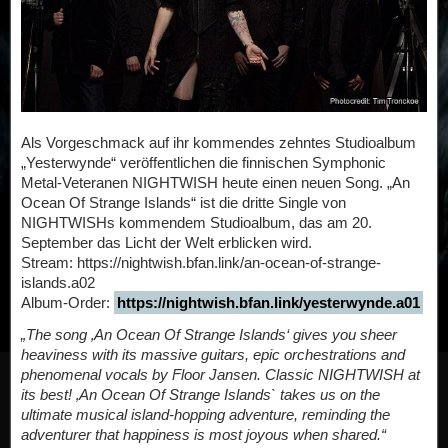
Als Vorgeschmack auf ihr kommendes zehntes Studioalbum
„Yesterwynde“ veröffentlichen die finnischen Symphonic
Metal-Veteranen NIGHTWISH heute einen neuen Song. „An
Ocean Of Strange Islands“ ist die dritte Single von
NIGHTWISHs kommendem Studioalbum, das am 20.
September das Licht der Welt erblicken wird.
Stream: https://nightwish.bfan.link/an-ocean-of-strange-
islands.a02
Album-Order:
https://nightwish.bfan.link/yesterwynde.a01
„The song ‚An Ocean Of Strange Islands‘ gives you sheer
heaviness with its massive guitars, epic orchestrations and
phenomenal vocals by Floor Jansen. Classic NIGHTWISH at
its best! ‚An Ocean Of Strange Islands` takes us on the
ultimate musical island-hopping adventure, reminding the
adventurer that happiness is most joyous when shared.“