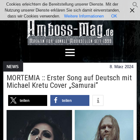
Cookies erleichtern die Bereitstellung unserer Dienste. Mit der
Team
Kontakt
Facebook
Instagram
Nutzung unserer Dienste erklären Sie sich damit einverstanden,
Impressum / Datenschutz
dass wir Cookies verwenden.
Weitere Informationen
OK
NEWS
8. März 2024
MORTEMIA :: Erster Song auf Deutsch mit
Michael Kretu Cover „Samurai“
teilen
teilen