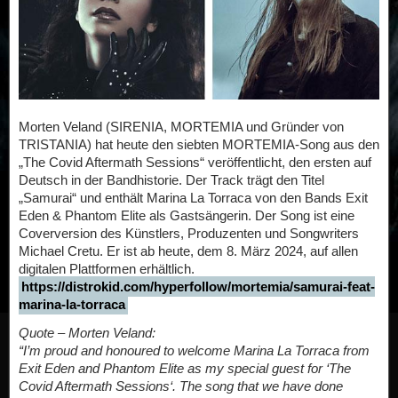
Morten Veland (SIRENIA, MORTEMIA und Gründer von
TRISTANIA) hat heute den siebten MORTEMIA-Song aus den
„The Covid Aftermath Sessions“ veröffentlicht, den ersten auf
Deutsch in der Bandhistorie. Der Track trägt den Titel
„Samurai“ und enthält Marina La Torraca von den Bands Exit
Eden & Phantom Elite als Gastsängerin. Der Song ist eine
Coverversion des Künstlers, Produzenten und Songwriters
Michael Cretu. Er ist ab heute, dem 8. März 2024, auf allen
digitalen Plattformen erhältlich.
https://distrokid.com/hyperfollow/mortemia/samurai-feat-
marina-la-torraca
Quote – Morten Veland:
“I’m proud and honoured to welcome Marina La Torraca from
Exit Eden and Phantom Elite as my special guest for ‘The
Covid Aftermath Sessions‘. The song that we have done