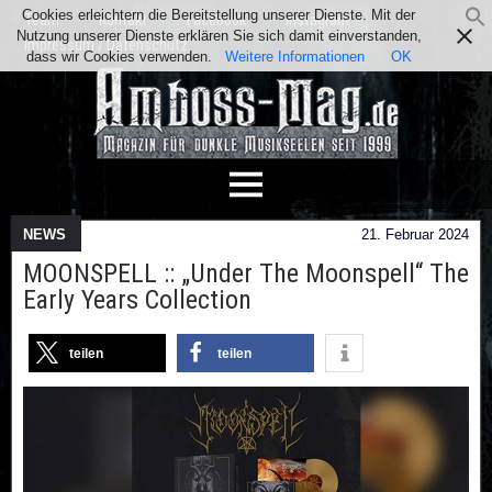
Cookies erleichtern die Bereitstellung unserer Dienste. Mit der
Team
Kontakt
Facebook
Instagram
Nutzung unserer Dienste erklären Sie sich damit einverstanden,
Impressum / Datenschutz
dass wir Cookies verwenden.
Weitere Informationen
OK
NEWS
21. Februar 2024
MOONSPELL :: „Under The Moonspell“ The
Early Years Collection
teilen
teilen