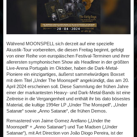
Während MOONSPELL sich derzeit auf eine spezielle
Akustik-Tour vorbereiten, die diesen Freitag beginnt, gefolgt
von einer Reihe von europäischen Festival-Terminen und ihrer
allerersten symphonischen Show als Headliner in der größten
Live-Arena Portugals im Oktober, haben die Dark-Metal-
Pioniere ein einzigartiges, äußerst sammelwürdiges Boxset
mit dem Titel „Under The Moonspell“ angekündigt, das am 20.
April 2024 erscheinen soll. Diese Sammlung der frühen Jahre
einer der markantesten Heavy- und Dark-Metal-Bands ist eine
Zeitreise in die Vergangenheit und enthält ihr bis dato bösestes
Material, die kultige 1994er LP „Under The Monspell“, „Under
Satanæ“ sowie „Anno Satanæ“, die frühen Demos.
Remastered von Jaime Gomez Arellano („Under the
Moonspell“ + „Anno Satanae“) und Tue Madsen („Under
Satanae“), mit Art Direction von João Diogo Pereira, ist der