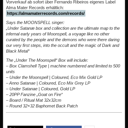
Vorverkauf ab sofort über Fernando Ribeiros eigenes Label
Alma Mater Records erhältlich:
https://almamaterrecords.com/records/
Says the MOONSPELL singer:
„Under Satanæ box and collection are the ultimate map to the
infernal early years of Moonspell, a voyage like no other
curated by the people and the demons who were there daring
our very first steps, into the occult and the magic of Dark and
Black Metal“
The „Under The Moonspell“ Box will include:
– Box Clamshell Type | machine numbered and limited to 500
units
– Under the Moonspell | Coloured, Eco Mix Gold LP
– Anno Satanae | Coloured, Eco Mix Grey LP
– Under Satanae | Coloured, Gold LP
– 20PP Fanzine „Goat on Fire“
– Board / Ritual Mat 32x32cm
– Round 32×32 Baphomet Back Patch