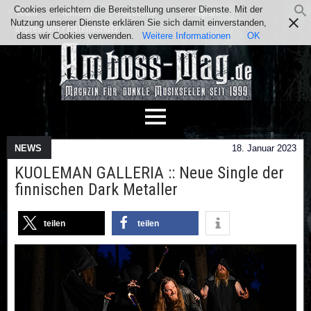
Cookies erleichtern die Bereitstellung unserer Dienste. Mit der
Team
Kontakt
Facebook
Instagram
Nutzung unserer Dienste erklären Sie sich damit einverstanden,
Impressum / Datenschutz
dass wir Cookies verwenden.
Weitere Informationen
OK
NEWS
18. Januar 2023
KUOLEMAN GALLERIA :: Neue Single der
finnischen Dark Metaller
teilen
teilen