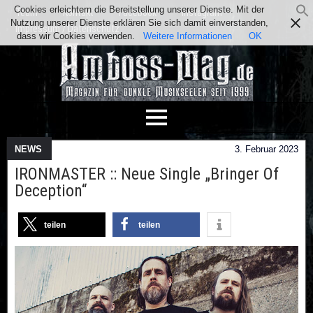
Cookies erleichtern die Bereitstellung unserer Dienste. Mit der
Team
Kontakt
Facebook
Instagram
Nutzung unserer Dienste erklären Sie sich damit einverstanden,
Impressum / Datenschutz
dass wir Cookies verwenden.
Weitere Informationen
OK
NEWS
3. Februar 2023
IRONMASTER :: Neue Single „Bringer Of
Deception“
teilen
teilen