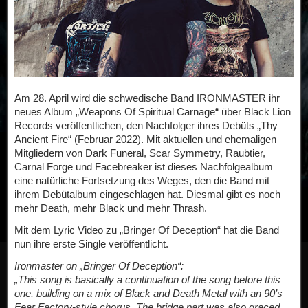
Am 28. April wird die schwedische Band IRONMASTER ihr
neues Album „Weapons Of Spiritual Carnage“ über Black Lion
Records veröffentlichen, den Nachfolger ihres Debüts „Thy
Ancient Fire“ (Februar 2022). Mit aktuellen und ehemaligen
Mitgliedern von Dark Funeral, Scar Symmetry, Raubtier,
Carnal Forge und Facebreaker ist dieses Nachfolgealbum
eine natürliche Fortsetzung des Weges, den die Band mit
ihrem Debütalbum eingeschlagen hat. Diesmal gibt es noch
mehr Death, mehr Black und mehr Thrash.
Mit dem Lyric Video zu „Bringer Of Deception“ hat die Band
nun ihre erste Single veröffentlicht.
Ironmaster on „Bringer Of Deception“:
„This song is basically a continuation of the song before this
one, building on a mix of Black and Death Metal with an 90’s
Fear Factory-style chorus. The bridge part was also graced