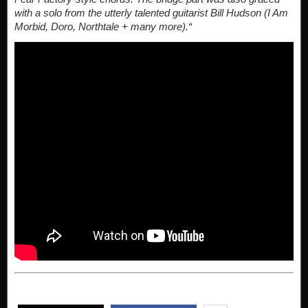
with a solo from the utterly talented guitarist Bill Hudson (I Am
Morbid, Doro, Northtale + many more).“