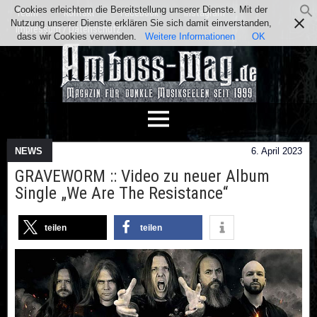
Cookies erleichtern die Bereitstellung unserer Dienste. Mit der
Team
Kontakt
Facebook
Instagram
Nutzung unserer Dienste erklären Sie sich damit einverstanden,
Impressum / Datenschutz
dass wir Cookies verwenden.
Weitere Informationen
OK
NEWS
6. April 2023
GRAVEWORM :: Video zu neuer Album
Single „We Are The Resistance“
teilen
teilen