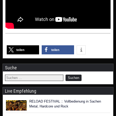
teilen
teilen
Suche
Live Empfehlung
RELOAD FESTIVAL :: Vollbedienung in Sachen
Metal, Hardcore und Rock