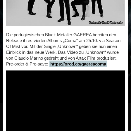
Die portugiesischen Black Metaller GAEREA bereiten den
Release ihres vierten Albums „Coma“ am 25.10. via Season
Of Mist vor. Mit der Single „Unknown“ geben sie nun einen
Einblick in das neue Werk. Das Video zu „Unknown“ wurde
von Claudio Marino gedreht und von Artax Film produziert.
Pre-order & Pre-save:
https://orcd.co/gaereacoma