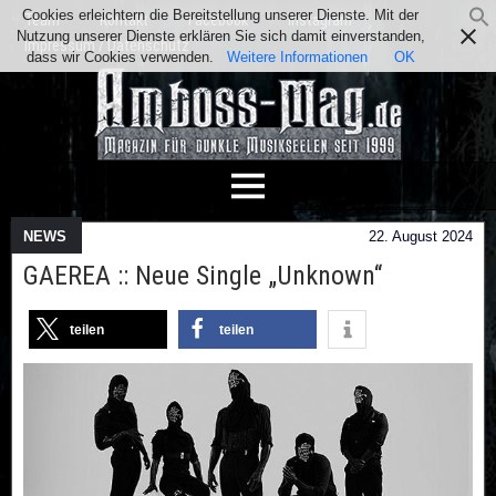
Cookies erleichtern die Bereitstellung unserer Dienste. Mit der
Team
Kontakt
Facebook
Instagram
Nutzung unserer Dienste erklären Sie sich damit einverstanden,
Impressum / Datenschutz
dass wir Cookies verwenden.
Weitere Informationen
OK
NEWS
22. August 2024
GAEREA :: Neue Single „Unknown“
teilen
teilen