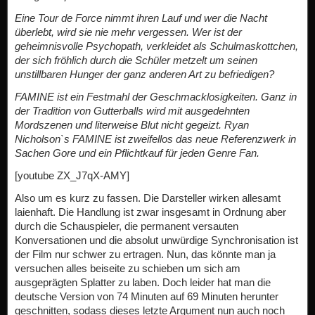
Eine Tour de Force nimmt ihren Lauf und wer die Nacht
überlebt, wird sie nie mehr vergessen. Wer ist der
geheimnisvolle Psychopath, verkleidet als Schulmaskottchen,
der sich fröhlich durch die Schüler metzelt um seinen
unstillbaren Hunger der ganz anderen Art zu befriedigen?
FAMINE ist ein Festmahl der Geschmacklosigkeiten. Ganz in
der Tradition von Gutterballs wird mit ausgedehnten
Mordszenen und literweise Blut nicht gegeizt. Ryan
Nicholson`s FAMINE ist zweifellos das neue Referenzwerk in
Sachen Gore und ein Pflichtkauf für jeden Genre Fan.
[youtube ZX_J7qX-AMY]
Also um es kurz zu fassen. Die Darsteller wirken allesamt
laienhaft. Die Handlung ist zwar insgesamt in Ordnung aber
durch die Schauspieler, die permanent versauten
Konversationen und die absolut unwürdige Synchronisation ist
der Film nur schwer zu ertragen. Nun, das könnte man ja
versuchen alles beiseite zu schieben um sich am
ausgeprägten Splatter zu laben. Doch leider hat man die
deutsche Version von 74 Minuten auf 69 Minuten herunter
geschnitten, sodass dieses letzte Argument nun auch noch