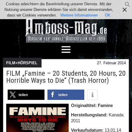
Cookies erleichtern die Bereitstellung unserer Dienste. Mit der
Team
Kontakt
Facebook
Instagram
Nutzung unserer Dienste erklären Sie sich damit einverstanden,
Impressum / Datenschutz
dass wir Cookies verwenden.
Weitere Informationen
OK
FILM+HÖRSPIEL
27. Februar 2014
FILM „Famine – 20 Students, 20 Hours, 20
Horrible Ways to Die“ (Trash Horror)
teilen
teilen
Originaltitel: Famine
Herstellungsland:
Kanada
2011
Verkaufsdatum:
13.01.14