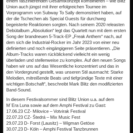
einem faszinierenden Gesamtkonzept kombinieren – wie Blitz
Union auch jüngst mit ihrer erfolgreichen Tournee im
Vorprogramm von Subway To Sally demonstriert haben, auf
der die Tschechen als Special Guests für durchweg
begeisterte Reaktionen sorgten. Nach seinem 2020 releasten
Debütalbum „Absolution“ legt das Quartett nun mit dem ersten
Song der brandneuen 5-Track-EP „Freak Anthem“ nach, auf
dem sich die Industrial-Rocker im Jahr 2023 von einer neu
definierten und noch eingängigeren Seite präsentieren. „Die
Album-Tracks waren rückblickend vielleicht ein wenig
überladen und stellenweise zu komplex. Auf den neuen Songs
haben wir uns auf das Wesentliche konzentriert und das in
den Vordergrund gestellt, was unseren Stil ausmacht: Starke
Melodien, mitreißende Beats und tiefgründige Texte mit einer
wichtigen Botschaft“, beschreibt Mark Blitz den modifizierten
Band-Sound.
In diesem Festivalsommer sind Blitz Union u.a. auf dem
M`Era Luna sowie auf dem Amphi Festival zu Gast:
17.06.23 CZ- Milovice – Votvirak Festival
22.07.23 CZ- Štedrá – Mix Music Fest
29.07.23 D- Forst (Lausitz) – Wigman Getöse
30.07.23 D- Köln – Amphi Festival Tanzbrunnen