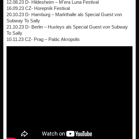
12.08.23 D- Hildesheim – M’era Luna Festival
16.09.23 CZ- Horepník Festival
20.10.23 D- Hamburg – Markthalle als Special Guest von
Subway To Sally
21.10.23 D- Berlin – Huxleys als Special Guest von Subway
To Sally
10.11.23 CZ- Prag – Palác Akropolis