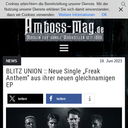
Cookies erleichtern die Bereitstellung unserer Dienste. Mit der
Team
Kontakt
Facebook
Instagram
Nutzung unserer Dienste erklären Sie sich damit einverstanden,
Impressum / Datenschutz
dass wir Cookies verwenden.
Weitere Informationen
OK
NEWS
19. Juni 2023
BLITZ UNION :: Neue Single „Freak
Anthem“ aus ihrer neuen gleichnamigen
EP
teilen
teilen