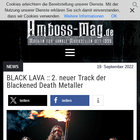
Cookies erleichtern die Bereitstellung unserer Dienste. Mit der
Team
Kontakt
Facebook
Instagram
Nutzung unserer Dienste erklären Sie sich damit einverstanden,
Impressum / Datenschutz
dass wir Cookies verwenden.
Weitere Informationen
OK
NEWS
19. September 2022
BLACK LAVA :: 2. neuer Track der
Blackened Death Metaller
teilen
teilen