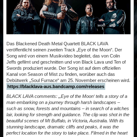
Das Blackened Death Metal Quartett BLACK LAVA
veröffentlicht seinen zweiten Track „Eye of the Moon“. Der
Song wird von einem Musikvideo begleitet, das von Colin
Jeffs gefilmt und geschnitten und von Black Lava und Ten of
Swords produziert wurde. Der Song ist auf dem offiziellen
Kanal von Season of Mist zu finden, worüber auch das
Debütwerk „Soul Furnace“ am 25. November erscheinen wird.
https://blacklava-aus.bandcamp.com/releases
BLACK LAVA comments: „‚Eye of the Moon‘ tells a story of a
man embarking on a journey through harsh landscapes –
such as snow, forests and mountains – in search of a witches
lair, looking for strength and guidance. The clip was shot in the
beautiful scenes of Mt Buffalo, in Victoria, Australia. With its
stunning landscape, dramatic cliffs and peaks, it was the
perfect location for the story to take place. Filmed in the heart