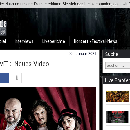
t der Nutzung unserer Dienste erklären Sie sich damit einverstanden, dass wi
Team
Kontakt
Facebook
I
piel
Interviews
Liveberichte
Konzert-/Festival-News
Suche
23. Januar 2021
T :: Neues Video
Live Empfe