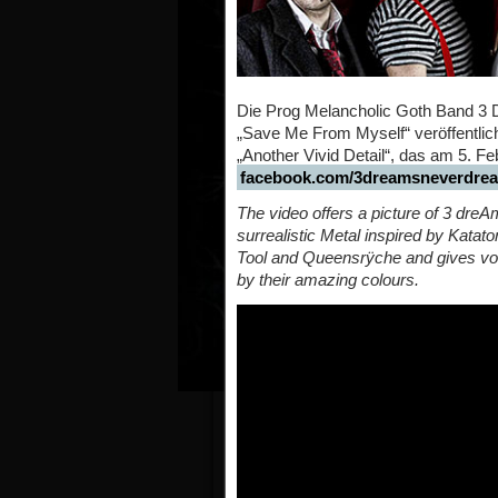
Die Prog Melancholic Goth Band
„Save Me From Myself“ veröffentl
„Another Vivid Detail“, das am 5. F
facebook.com/3dreamsneverdre
The video offers a picture of 3 dr
surrealistic Metal inspired by Katat
Tool and Queensrÿche and gives voice
by their amazing colours.