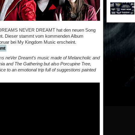
 3 DREAMS NEVER DREAMT hat den neuen Song
icht. Dieser stammt vom kommenden Album
ebruar bei My Kingdom Music erscheint.
amt
eAms neVer Dreamt’s music made of Melancholic and
onia and The Gathering but also Porcupine Tree,
 to an emotional trip full of suggestions painted