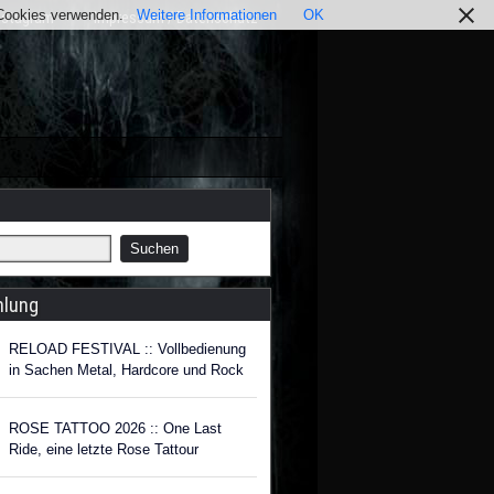
r Cookies verwenden.
Weitere Informationen
OK
nstagram
Impressum / Datenschutz
hlung
RELOAD FESTIVAL :: Vollbedienung
in Sachen Metal, Hardcore und Rock
ROSE TATTOO 2026 :: One Last
Ride, eine letzte Rose Tattour