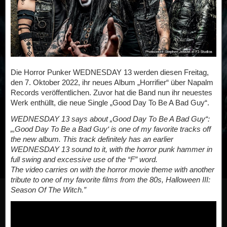
Die Horror Punker WEDNESDAY 13 werden diesen Freitag,
den 7. Oktober 2022, ihr neues Album „Horrifier“ über Napalm
Records veröffentlichen. Zuvor hat die Band nun ihr neuestes
Werk enthüllt, die neue Single „Good Day To Be A Bad Guy“.
WEDNESDAY 13 says about „Good Day To Be A Bad Guy“:
„‚Good Day To Be a Bad Guy‘ is one of my favorite tracks off
the new album. This track definitely has an earlier
WEDNESDAY 13 sound to it, with the horror punk hammer in
full swing and excessive use of the “F” word.
The video carries on with the horror movie theme with another
tribute to one of my favorite films from the 80s, Halloween III:
Season Of The Witch.”