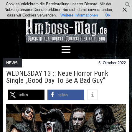
Cookies erleichtern die Bereitstellung unserer Dienste. Mit der
Team
Kontakt
Facebook
Instagram
Nutzung unserer Dienste erklären Sie sich damit einverstanden,
Impressum / Datenschutz
dass wir Cookies verwenden.
Weitere Informationen
OK
NEWS
5. Oktober 2022
WEDNESDAY 13 :: Neue Horror Punk
Single „Good Day To Be A Bad Guy“
teilen
teilen