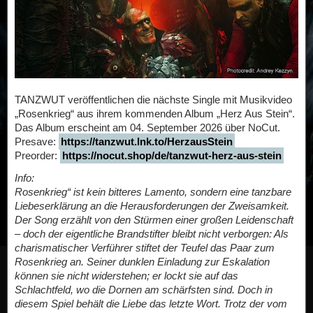
TANZWUT veröffentlichen die nächste Single mit Musikvideo
„Rosenkrieg“ aus ihrem kommenden Album „Herz Aus Stein“.
Das Album erscheint am 04. September 2026 über NoCut.
Presave:
https://tanzwut.lnk.to/HerzausStein
Preorder:
https://nocut.shop/de/tanzwut-herz-aus-stein
Info:
Rosenkrieg“ ist kein bitteres Lamento, sondern eine tanzbare
Liebeserklärung an die Herausforderungen der Zweisamkeit.
Der Song erzählt von den Stürmen einer großen Leidenschaft
– doch der eigentliche Brandstifter bleibt nicht verborgen: Als
charismatischer Verführer stiftet der Teufel das Paar zum
Rosenkrieg an. Seiner dunklen Einladung zur Eskalation
können sie nicht widerstehen; er lockt sie auf das
Schlachtfeld, wo die Dornen am schärfsten sind. Doch in
diesem Spiel behält die Liebe das letzte Wort. Trotz der vom