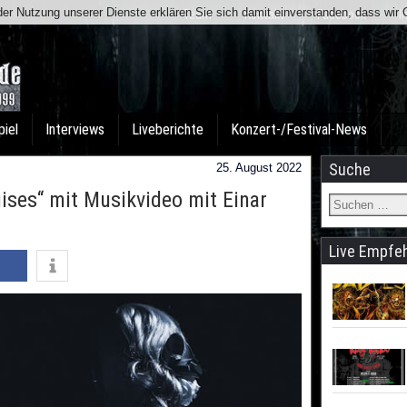
t der Nutzung unserer Dienste erklären Sie sich damit einverstanden, dass wi
Team
Kontakt
Facebook
I
piel
Interviews
Liveberichte
Konzert-/Festival-News
Suche
25. August 2022
uises“ mit Musikvideo mit Einar
Live Empfe