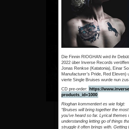
Die Finnin RIOGHAN wird ihr Debüt
2022 über Inverse Records veröffe
Jonas Renkse (Katatonia), Einar So
Manufacturer’s Pride, Red Eleven)
vierte Single Bruises wurde nun zu
CD pre-order:
https://www.inverse
products_id=1000
Rioghan kommentiert es wie folgt:
“Bruises will bring together the mos
you’ve heard so far. Lyrical themes
understanding letting go of things tha
struggle it often brings with. Gettin