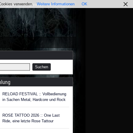
r Cookies verwenden.
Weitere Informationen
OK
nstagram
Impressum / Datenschutz
hlung
RELOAD FESTIVAL :: Vollbedienung
in Sachen Metal, Hardcore und Rock
ROSE TATTOO 2026 :: One Last
Ride, eine letzte Rose Tattour