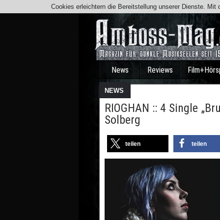
Cookies erleichtern die Bereitstellung unserer Dienste. Mi
News
Reviews
Film+Hörs
NEWS
RIOGHAN :: 4 Single „Br
Solberg
teilen
teilen