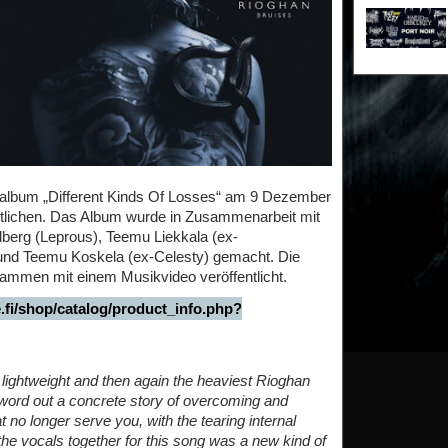
album „Different Kinds Of Losses“ am 9 Dezember
ntlichen. Das Album wurde in Zusammenarbeit mit
lberg (Leprous), Teemu Liekkala (ex-
 und Teemu Koskela (ex-Celesty) gemacht. Die
sammen mit einem Musikvideo veröffentlicht.
.fi/shop/catalog/product_info.php?
t lightweight and then again the heaviest Rioghan
 word out a concrete story of overcoming and
t no longer serve you, with the tearing internal
g the vocals together for this song was a new kind of