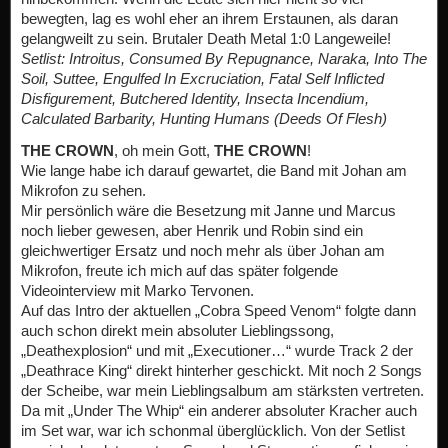
bewegten, lag es wohl eher an ihrem Erstaunen, als daran
gelangweilt zu sein. Brutaler Death Metal 1:0 Langeweile!
Setlist: Introitus, Consumed By Repugnance, Naraka, Into The
Soil, Suttee, Engulfed In Excruciation, Fatal Self Inflicted
Disfigurement, Butchered Identity, Insecta Incendium,
Calculated Barbarity, Hunting Humans (Deeds Of Flesh)
THE CROWN
, oh mein Gott,
THE CROWN
!
Wie lange habe ich darauf gewartet, die Band mit Johan am
Mikrofon zu sehen.
Mir persönlich wäre die Besetzung mit Janne und Marcus
noch lieber gewesen, aber Henrik und Robin sind ein
gleichwertiger Ersatz und noch mehr als über Johan am
Mikrofon, freute ich mich auf das später folgende
Videointerview mit Marko Tervonen.
Auf das Intro der aktuellen „Cobra Speed Venom“ folgte dann
auch schon direkt mein absoluter Lieblingssong,
„Deathexplosion“ und mit „Executioner…“ wurde Track 2 der
„Deathrace King“ direkt hinterher geschickt. Mit noch 2 Songs
der Scheibe, war mein Lieblingsalbum am stärksten vertreten.
Da mit „Under The Whip“ ein anderer absoluter Kracher auch
im Set war, war ich schonmal überglücklich. Von der Setlist