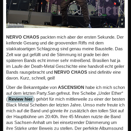
NERVO CHAOS
packten mich aber der ersten Sekunde. Der
keifende Gesang und die groovenden Riffs mit dem
stakkatoartigen Schlagzeug sind genau meine Baustelle. Das
Zelt war gut gefüllt und die Stimmung ist grade bei den
späteren Bands echt immer sehr mitreißend. Brasilien hat ja
im Laufe der Death-Metal Geschichte eine handvoll echt geiler
Bands rausgebracht und
NERVO CHAOS
sind definitiv eine
davon. Kurz, schnell, geil!
Über die Bekanntgabe von
ASCENSION
habe ich mich schon
auf dem letzten Party.San gefreut. Ihre Scheibe „Under Ether“
(
Review hier
) gehört für mich mittlerweile zu einer der besten
Black Metal Scheiben der letzten Jahre. Umso mehr freute ich
mich auf die Band und gönnte ihr zusätzlich den tollen Slot auf
der Hauptbühne um 20:40h. Ihre 45 Minuten nutzte die Band
aus Sachsen-Anhalt um bei einsetzender Dämmerung um
ihre Stärke unter Beweis zu stellen. Der perfekte Albumsound