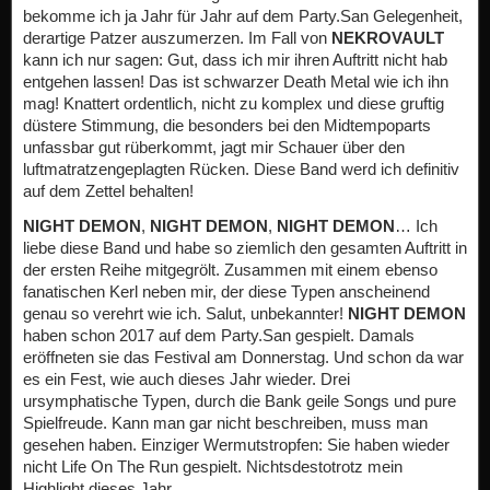
bekomme ich ja Jahr für Jahr auf dem Party.San Gelegenheit,
derartige Patzer auszumerzen. Im Fall von
NEKROVAULT
kann ich nur sagen: Gut, dass ich mir ihren Auftritt nicht hab
entgehen lassen! Das ist schwarzer Death Metal wie ich ihn
mag! Knattert ordentlich, nicht zu komplex und diese gruftig
düstere Stimmung, die besonders bei den Midtempoparts
unfassbar gut rüberkommt, jagt mir Schauer über den
luftmatratzengeplagten Rücken. Diese Band werd ich definitiv
auf dem Zettel behalten!
NIGHT DEMON
,
NIGHT DEMON
,
NIGHT DEMON
… Ich
liebe diese Band und habe so ziemlich den gesamten Auftritt in
der ersten Reihe mitgegrölt. Zusammen mit einem ebenso
fanatischen Kerl neben mir, der diese Typen anscheinend
genau so verehrt wie ich. Salut, unbekannter!
NIGHT DEMON
haben schon 2017 auf dem Party.San gespielt. Damals
eröffneten sie das Festival am Donnerstag. Und schon da war
es ein Fest, wie auch dieses Jahr wieder. Drei
ursymphatische Typen, durch die Bank geile Songs und pure
Spielfreude. Kann man gar nicht beschreiben, muss man
gesehen haben. Einziger Wermutstropfen: Sie haben wieder
nicht Life On The Run gespielt. Nichtsdestotrotz mein
Highlight dieses Jahr.