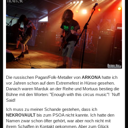
Die russischen Pagan/Folk-Metaller von
ARKONA
hatte ich
vor Jahren schon auf dem Extremefest in Hünxe gesehen.
Danach waren Marduk an der Reihe und Mortuus bestieg die
Bühne mit den Worten: ”Enough with this circus music”! ´Nuff
Said!
Ich muss zu meiner Schande gestehen, dass ich
NEKROVAULT
bis zum PSOA nicht kannte. Ich hatte den
Namen zwar schon öfter gehört, war aber noch nicht mit
ihrem Schaffen in Kontakt gekommen. Aber zum Glück