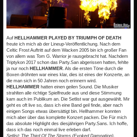
Auf
HELLHAMMER PLAYED BY TRIUMPH OF DEATH
freute ich mich ab der Lineup-Veröffentlichung. Nach dem
Celtic Frost Auftritt auf dem Wacken 2005 bin ich großer Fan
von allem was Tom G. Warrior je rausgebracht hat. Nachdem
Triptykon 2017 schon das Party.San abgerissen hatten, fehlte
ja nur noch
HELLHAMMER
. Als die ersten Töne durch die
Boxen dröhnten war eines klar, dies ist eines der Konzerte, an
die man sich in 50 Jahren noch erinnern wird.
HELLHAMMER
hatten einen geilen Sound. Die Musiker
strahlten alle richtige Spielfreude aus und diese Stimmung
kam auch im Publikum an. Die Setlist war gut ausgewählt. Mir
geht es oft live so, dass ich eine Band geil finde, aber nach
einigen Songs etwas übersättigt bin.
Hellhammer
konnten
mich aber über das komplette Konzert packen. Die Für mich
das absolute Highlight des diesjährigen Party.Sans. Ich hoffe,
dass ich das noch einmal live erleben darf.
Setlist:
The Third Of The Storms (Evoked Damnation),