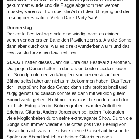
gekümmert wurde und die Flagge abgenommen werden
musste, waren wir froh über die Art mit dem Umgang und der
Lösung der Situation. Vielen Dank Party.San!
Donnerstag
Der erste Festivaltag startete so windig, dass es einigen
schon vor der ersten Band den Pavillon zerriss. Als die Sonne
dann aber durchkam, war es direkt wunderbar warm und das
Festival durfte seinen Lauf nehmen.
SLÆGT
hatten dieses Jahr die Ehre das Festival zu eröffnen.
Die jungen Dänen hatten in den ersten beiden Liedern leider
mit Soundproblemen zu kämpfen, von denen sie auf der
Bühne selbst aber gar nichts mitbekommen haben. Das Team
der Hauptbühne hat das Ganze dann sehr professionell und
zügig gelöst und danach konnte es dann mit wirklich gutem
Sound weitergehen. Nicht nur musikalisch, sondern auch für
mich als Fotografen im Bühnengraben, war der Auftritt ein
Erlebnis. Gitarrist Anders Jørgensen bot jedem Fotografen
viele Möglichkeiten durch seine extravagante Show. Durch die
Songs kam immer wieder ein leichtes positives Feeling von
Dissection auf, was mir zeitweise eine Gänsehaut bescherte.
Später am Abend traf ich die beiden Gitarristen noch