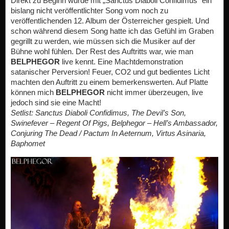
Direkt zu Beginn wurde mit „Sanctus Diaboli Confidimus“ ein
bislang nicht veröffentlichter Song vom noch zu
veröffentlichenden 12. Album der Österreicher gespielt. Und
schon während diesem Song hatte ich das Gefühl im Graben
gegrillt zu werden, wie müssen sich die Musiker auf der
Bühne wohl fühlen. Der Rest des Auftritts war, wie man
BELPHEGOR
live kennt. Eine Machtdemonstration
satanischer Perversion! Feuer, CO2 und gut bedientes Licht
machten den Auftritt zu einem bemerkenswerten. Auf Platte
können mich
BELPHEGOR
nicht immer überzeugen, live
jedoch sind sie eine Macht!
Setlist:
Sanctus Diaboli Confidimus, The Devil’s Son,
Swinefever – Regent Of Pigs, Belphegor – Hell’s Ambassador,
Conjuring The Dead / Pactum In Aeternum, Virtus Asinaria,
Baphomet