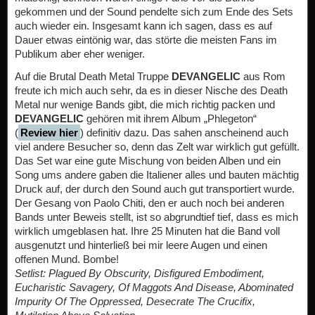
gekommen und der Sound pendelte sich zum Ende des Sets
auch wieder ein. Insgesamt kann ich sagen, dass es auf
Dauer etwas eintönig war, das störte die meisten Fans im
Publikum aber eher weniger.
Auf die Brutal Death Metal Truppe
DEVANGELIC
aus Rom
freute ich mich auch sehr, da es in dieser Nische des Death
Metal nur wenige Bands gibt, die mich richtig packen und
DEVANGELIC
gehören mit ihrem Album „Phlegeton“
(
Review hier
) definitiv dazu. Das sahen anscheinend auch
viel andere Besucher so, denn das Zelt war wirklich gut gefüllt.
Das Set war eine gute Mischung von beiden Alben und ein
Song ums andere gaben die Italiener alles und bauten mächtig
Druck auf, der durch den Sound auch gut transportiert wurde.
Der Gesang von Paolo Chiti, den er auch noch bei anderen
Bands unter Beweis stellt, ist so abgrundtief tief, dass es mich
wirklich umgeblasen hat. Ihre 25 Minuten hat die Band voll
ausgenutzt und hinterließ bei mir leere Augen und einen
offenen Mund. Bombe!
Setlist: Plagued By Obscurity, Disfigured Embodiment,
Eucharistic Savagery, Of Maggots And Disease, Abominated
Impurity Of The Oppressed, Desecrate The Crucifix,