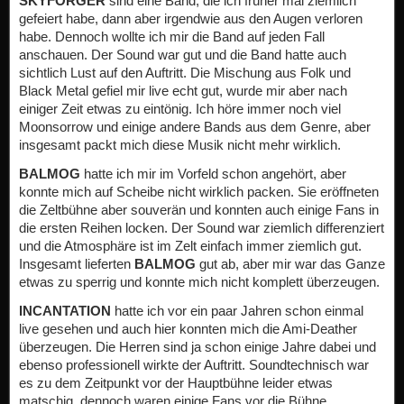
SKYFORGER
sind eine Band, die ich früher mal ziemlich
gefeiert habe, dann aber irgendwie aus den Augen verloren
habe. Dennoch wollte ich mir die Band auf jeden Fall
anschauen. Der Sound war gut und die Band hatte auch
sichtlich Lust auf den Auftritt. Die Mischung aus Folk und
Black Metal gefiel mir live echt gut, wurde mir aber nach
einiger Zeit etwas zu eintönig. Ich höre immer noch viel
Moonsorrow und einige andere Bands aus dem Genre, aber
insgesamt packt mich diese Musik nicht mehr wirklich.
BALMOG
hatte ich mir im Vorfeld schon angehört, aber
konnte mich auf Scheibe nicht wirklich packen. Sie eröffneten
die Zeltbühne aber souverän und konnten auch einige Fans in
die ersten Reihen locken. Der Sound war ziemlich differenziert
und die Atmosphäre ist im Zelt einfach immer ziemlich gut.
Insgesamt lieferten
BALMOG
gut ab, aber mir war das Ganze
etwas zu sperrig und konnte mich nicht komplett überzeugen.
INCANTATION
hatte ich vor ein paar Jahren schon einmal
live gesehen und auch hier konnten mich die Ami-Deather
überzeugen. Die Herren sind ja schon einige Jahre dabei und
ebenso professionell wirkte der Auftritt. Soundtechnisch war
es zu dem Zeitpunkt vor der Hauptbühne leider etwas
matschig, dennoch waren einige Fans vor die Bühne