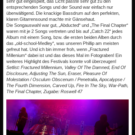
sehr gut eingespielt, das Licht passte sehr gut zu den
entsprechenden Songs und der Sound war einfach nur
überwältigend. Die knackige Bassdrum auf den perfekten,
klaren Gitarrensound machte mir Gänsehaut.
Die Songauswahl war gut, „Abducted“ und „The Final Chapter“
waren mit je 2 Songs vertreten und bis auf „Catch 22“ jedes
Album mit einem Song, bzw. die ersten beiden Alben durch
das „old-school-Medley“, was unseren Phillip am meisten
gefreut hat. Und ich bin immer froh, wenn „Fractured
Millenium“ dabei ist und das dieses Mal im Fotograben! Ein
weiteres Highlight des Festivals konnte voll überzeugen!
Setlist: Fractured Millennium, Valley Of The Damned, End Of
Disclosure, Adjusting The Sun, Eraser, Pleasure Of
Molestation / Osculum Obscenum / Penetralia, Apocalypse /
The Fourth Dimension, Carved Up, Fire In The Sky, War-Path,
The Final Chapter, Zugabe: Roswell 47