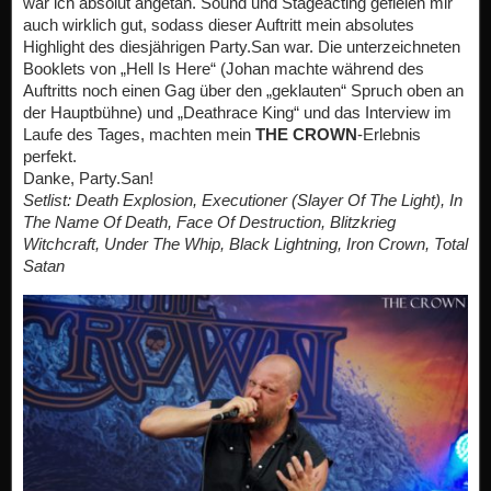
war ich absolut angetan. Sound und Stageacting gefielen mir
auch wirklich gut, sodass dieser Auftritt mein absolutes
Highlight des diesjährigen Party.San war. Die unterzeichneten
Booklets von „Hell Is Here“ (Johan machte während des
Auftritts noch einen Gag über den „geklauten“ Spruch oben an
der Hauptbühne) und „Deathrace King“ und das Interview im
Laufe des Tages, machten mein
THE CROWN
-Erlebnis
perfekt.
Danke, Party.San!
Setlist: Death Explosion, Executioner (Slayer Of The Light), In
The Name Of Death, Face Of Destruction, Blitzkrieg
Witchcraft, Under The Whip, Black Lightning, Iron Crown, Total
Satan