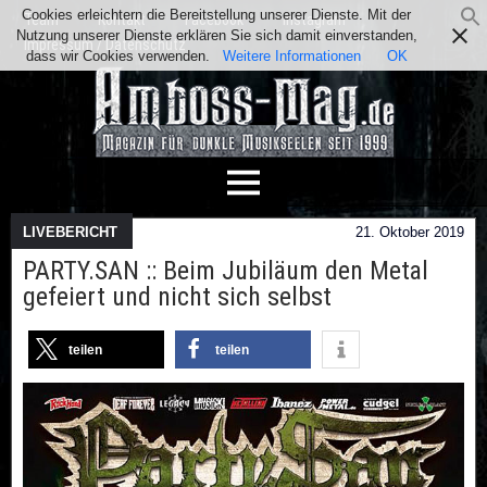
Cookies erleichtern die Bereitstellung unserer Dienste. Mit der
Team
Kontakt
Facebook
Instagram
Nutzung unserer Dienste erklären Sie sich damit einverstanden,
Impressum / Datenschutz
dass wir Cookies verwenden.
Weitere Informationen
OK
LIVEBERICHT
21. Oktober 2019
PARTY.SAN :: Beim Jubiläum den Metal
gefeiert und nicht sich selbst
teilen
teilen