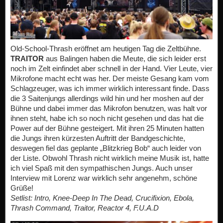
Old-School-Thrash eröffnet am heutigen Tag die Zeltbühne.
TRAITOR
aus Balingen haben die Meute, die sich leider erst
noch im Zelt einfindet aber schnell in der Hand. Vier Leute, vier
Mikrofone macht echt was her. Der meiste Gesang kam vom
Schlagzeuger, was ich immer wirklich interessant finde. Dass
die 3 Saitenjungs allerdings wild hin und her moshen auf der
Bühne und dabei immer das Mikrofon benutzen, was halt vor
ihnen steht, habe ich so noch nicht gesehen und das hat die
Power auf der Bühne gesteigert. Mit ihren 25 Minuten hatten
die Jungs ihren kürzesten Auftritt der Bandgeschichte,
deswegen fiel das geplante „Blitzkrieg Bob“ auch leider von
der Liste. Obwohl Thrash nicht wirklich meine Musik ist, hatte
ich viel Spaß mit den sympathischen Jungs. Auch unser
Interview mit Lorenz war wirklich sehr angenehm, schöne
Grüße!
Setlist: Intro, Knee-Deep In The Dead, Crucifixion, Ebola,
Thrash Command, Traitor, Reactor 4, F.U.A.D