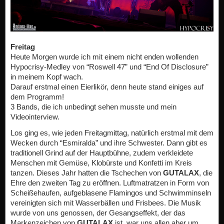
Freitag
Heute Morgen wurde ich mit einem nicht enden wollenden
Hypocrisy-Medley von “Roswell 47” und “End Of Disclosure”
in meinem Kopf wach.
Darauf erstmal einen Eierlikör, denn heute stand einiges auf
dem Programm!
3 Bands, die ich unbedingt sehen musste und mein
Videointerview.
Los ging es, wie jeden Freitagmittag, natürlich erstmal mit dem
Wecken durch “Esmiralda” und ihre Schwester. Dann gibt es
traditionell Grind auf der Hauptbühne, zudem verkleidete
Menschen mit Gemüse, Klobürste und Konfetti im Kreis
tanzen. Dieses Jahr hatten die Tschechen von
GUTALAX
, die
Ehre den zweiten Tag zu eröffnen. Luftmatratzen in Form von
Scheißehaufen, aufgeblasene Flamingos und Schwimminseln
vereinigten sich mit Wasserbällen und Frisbees. Die Musik
wurde von uns genossen, der Gesangseffekt, der das
Markenzeichen von
GUTALAX
ist, war uns allen aber um