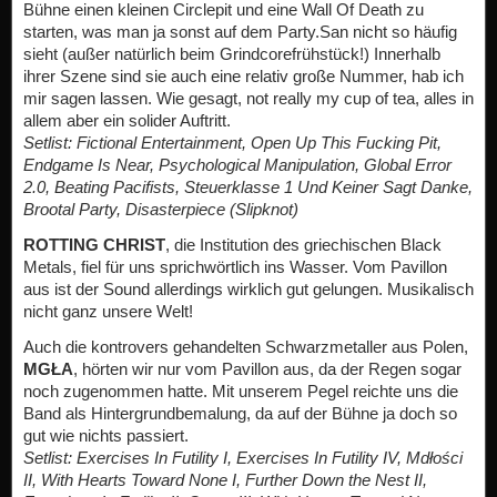
Bühne einen kleinen Circlepit und eine Wall Of Death zu
starten, was man ja sonst auf dem Party.San nicht so häufig
sieht (außer natürlich beim Grindcorefrühstück!) Innerhalb
ihrer Szene sind sie auch eine relativ große Nummer, hab ich
mir sagen lassen. Wie gesagt, not really my cup of tea, alles in
allem aber ein solider Auftritt.
Setlist:
Fictional Entertainment, Open Up This Fucking Pit,
Endgame Is Near, Psychological Manipulation, Global Error
2.0, Beating Pacifists, Steuerklasse 1 Und Keiner Sagt Danke,
Brootal Party, Disasterpiece (Slipknot)
ROTTING CHRIST
, die Institution des griechischen Black
Metals, fiel für uns sprichwörtlich ins Wasser. Vom Pavillon
aus ist der Sound allerdings wirklich gut gelungen. Musikalisch
nicht ganz unsere Welt!
Auch die kontrovers gehandelten Schwarzmetaller aus Polen,
MGŁA
, hörten wir nur vom Pavillon aus, da der Regen sogar
noch zugenommen hatte. Mit unserem Pegel reichte uns die
Band als Hintergrundbemalung, da auf der Bühne ja doch so
gut wie nichts passiert.
Setlist: Exercises In Futility I, Exercises In Futility IV, Mdłości
II, With Hearts Toward None I, Further Down the Nest II,