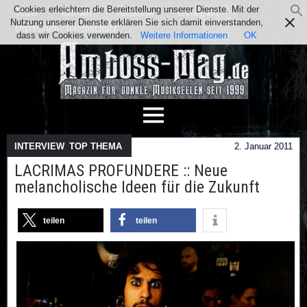
Cookies erleichtern die Bereitstellung unserer Dienste. Mit der
Team
Kontakt
Facebook
Instagram
Nutzung unserer Dienste erklären Sie sich damit einverstanden,
Impressum / Datenschutz
dass wir Cookies verwenden.
Weitere Informationen
OK
INTERVIEW
,
TOP THEMA
2. Januar 2011
LACRIMAS PROFUNDERE :: Neue
melancholische Ideen für die Zukunft
teilen
teilen