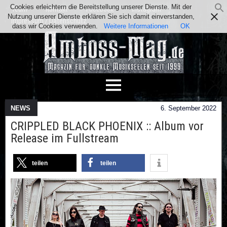
Cookies erleichtern die Bereitstellung unserer Dienste. Mit der
Team
Kontakt
Facebook
Instagram
Nutzung unserer Dienste erklären Sie sich damit einverstanden,
Impressum / Datenschutz
dass wir Cookies verwenden.
Weitere Informationen
OK
NEWS
6. September 2022
CRIPPLED BLACK PHOENIX :: Album vor
Release im Fullstream
teilen
teilen