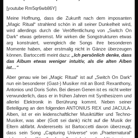
[youtube Rm5qr6wb86Y]
Meine Hoffnung, dass die Zukunft nach dem imposanten
„Magic Ritual“ strahlend schön in all seiner Dunkelheit wird,
wird allerdings durch die Veröffentlichung von „Switch On
Dark“ etwas gebremst. Mir wirken die Songstrukturen etwas
arg konstruiert, wenngleich die Songs ihre besonderen
Momente haben, aber erstmalig nicht in Gänze überzeugen
können. Bartoccetti meint dazu:
„Ich persönlich denke, dass
das Album etwas weniger intuitiv, als die alten Alben
ist…“
Aber genau wie bei „Magic Ritual“ ist auf „Switch On Dark“
nun ein besonderer (Gast-) Musiker mit an Bord: Rexanthony,
Antonios und Doris Sohn. Bei diesen Genen ist es nicht weiter
verwunderlich, dass er in frühen Jahren mit Synthesizern und
allerlei Elektronik in Berührung kommt. Neben seiner
Beteiligung an den folgenden ANTONIUS REX und JACULA-
Alben, ist er ein leidenschaftlicher Musiktüftler und Techno-
Musiker, was aber (Gott sei dank) nicht auf die Musik der
Eltern abfärbt. Andererseits ist Bartoccetti davon überzeugt,
dass sein Song „Capturing Universe“ von „Praeternatural“