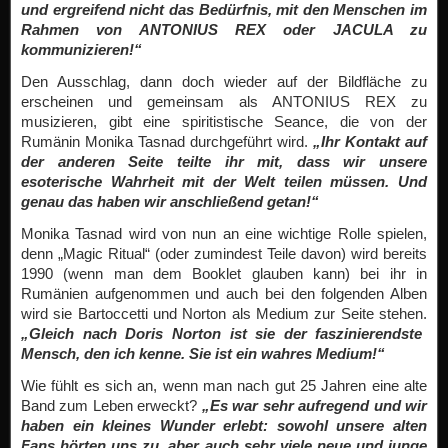
und ergreifend nicht das Bedürfnis, mit den Menschen im
Rahmen von ANTONIUS REX oder JACULA zu
kommunizieren!“
Den Ausschlag, dann doch wieder auf der Bildfläche zu
erscheinen und gemeinsam als ANTONIUS REX zu
musizieren, gibt eine spiritistische Seance, die von der
Rumänin Monika Tasnad durchgeführt wird.
„Ihr Kontakt auf
der anderen Seite teilte ihr mit, dass wir unsere
esoterische Wahrheit mit der Welt teilen müssen. Und
genau das haben wir anschließend getan!“
Monika Tasnad wird von nun an eine wichtige Rolle spielen,
denn „Magic Ritual“ (oder zumindest Teile davon) wird bereits
1990 (wenn man dem Booklet glauben kann) bei ihr in
Rumänien aufgenommen und auch bei den folgenden Alben
wird sie Bartoccetti und Norton als Medium zur Seite stehen.
„Gleich nach Doris Norton ist sie der faszinierendste
Mensch, den ich kenne. Sie ist ein wahres Medium!“
Wie fühlt es sich an, wenn man nach gut 25 Jahren eine alte
Band zum Leben erweckt?
„Es war sehr aufregend und wir
haben ein kleines Wunder erlebt: sowohl unsere alten
Fans hörten uns zu, aber auch sehr viele neue und junge