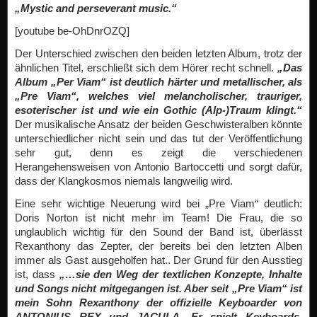
„Mystic and perseverant music.“
[youtube be-OhDnrOZQ]
Der Unterschied zwischen den beiden letzten Album, trotz der
ähnlichen Titel, erschließt sich dem Hörer recht schnell.
„Das
Album „Per Viam“ ist deutlich härter und metallischer, als
„Pre Viam“, welches viel melancholischer, trauriger,
esoterischer ist und wie ein Gothic (Alp-)Traum klingt.“
Der musikalische Ansatz der beiden Geschwisteralben könnte
unterschiedlicher nicht sein und das tut der Veröffentlichung
sehr gut, denn es zeigt die verschiedenen
Herangehensweisen von Antonio Bartoccetti und sorgt dafür,
dass der Klangkosmos niemals langweilig wird.
Eine sehr wichtige Neuerung wird bei „Pre Viam“ deutlich:
Doris Norton ist nicht mehr im Team! Die Frau, die so
unglaublich wichtig für den Sound der Band ist, überlässt
Rexanthony das Zepter, der bereits bei den letzten Alben
immer als Gast ausgeholfen hat.. Der Grund für den Ausstieg
ist, dass
„…sie den Weg der textlichen Konzepte, Inhalte
und Songs nicht mitgegangen ist. Aber seit „Pre Viam“ ist
mein Sohn Rexanthony der offizielle Keyboarder von
ANTONIUS REX und JACULA. Er spielt Keyboards,