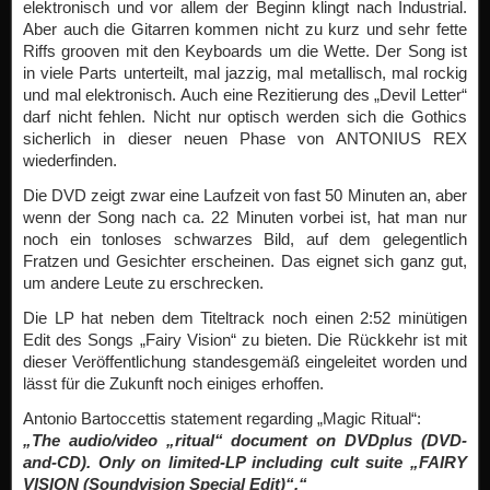
elektronisch und vor allem der Beginn klingt nach Industrial.
Aber auch die Gitarren kommen nicht zu kurz und sehr fette
Riffs grooven mit den Keyboards um die Wette. Der Song ist
in viele Parts unterteilt, mal jazzig, mal metallisch, mal rockig
und mal elektronisch. Auch eine Rezitierung des „Devil Letter“
darf nicht fehlen. Nicht nur optisch werden sich die Gothics
sicherlich in dieser neuen Phase von ANTONIUS REX
wiederfinden.
Die DVD zeigt zwar eine Laufzeit von fast 50 Minuten an, aber
wenn der Song nach ca. 22 Minuten vorbei ist, hat man nur
noch ein tonloses schwarzes Bild, auf dem gelegentlich
Fratzen und Gesichter erscheinen. Das eignet sich ganz gut,
um andere Leute zu erschrecken.
Die LP hat neben dem Titeltrack noch einen 2:52 minütigen
Edit des Songs „Fairy Vision“ zu bieten. Die Rückkehr ist mit
dieser Veröffentlichung standesgemäß eingeleitet worden und
lässt für die Zukunft noch einiges erhoffen.
Antonio Bartoccettis statement regarding „Magic Ritual“:
„The audio/video „ritual“ document on DVDplus (DVD-
and-CD). Only on limited-LP including cult suite „FAIRY
VISION (Soundvision Special Edit)“.“