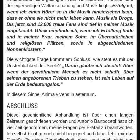
der eigenwilligen Weltanschauung und Musik liegt.
„Erfolg ist,
wenn ich einen Hörer so in die Musik hineinziehen kann,
dass er ohne sie nicht mehr leben kann. Musik als Droge.
Bis jetzt sind 12.000 treue Fans sind tief in meiner Musik
eingetaucht. Glück empfinde ich, wenn ich Erfüllung finde
und in meiner Frau, meinem Sohn, im Übernatürlichen
und religiösen Plätzen, sowie in abgeschiedenen
Nonnenklostern.“
Die wichtigste Frage kommt am Schluss: wie steht es mit der
Unsterblichkeit der Seele?
„Daran glaube ich absolut! Aber
wenn der gewöhnliche Mensch es nicht schafft, über
seinen angeborenen Trieben zu stehen, ist sein Leben auf
der Erde bedeutungslos.“
In diesem Sinne: Anima vivens in aeternum.
ABSCHLUSS
Diese geschichtliche Abhandlung ist über einen langen
Zeitraum geschrieben worden und Antonio Bartoccetti hat sich
viel Zeit genommen, meine Fragen per E-Mail zu beantworten.
Ich selbst bin ihm noch nicht begegnet und daher fehlt mir das
Gespür für seine Persönlichkeit, aber lasst euch nicht von