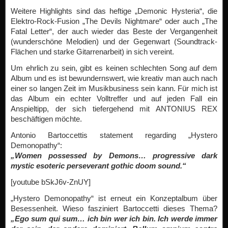
Weitere Highlights sind das heftige „Demonic Hysteria“, die
Elektro-Rock-Fusion „The Devils Nightmare“ oder auch „The
Fatal Letter“, der auch wieder das Beste der Vergangenheit
(wunderschöne Melodien) und der Gegenwart (Soundtrack-
Flächen und starke Gitarrenarbeit) in sich vereint.
Um ehrlich zu sein, gibt es keinen schlechten Song auf dem
Album und es ist bewundernswert, wie kreativ man auch nach
einer so langen Zeit im Musikbusiness sein kann. Für mich ist
das Album ein echter Volltreffer und auf jeden Fall ein
Anspieltipp, der sich tiefergehend mit ANTONIUS REX
beschäftigen möchte.
Antonio Bartoccettis statement regarding „Hystero
Demonopathy“:
„Women possessed by Demons… progressive dark
mystic esoteric perseverant gothic doom sound.“
[youtube bSkJ6v-ZnUY]
„Hystero Demonopathy“ ist erneut ein Konzeptalbum über
Besessenheit. Wieso fasziniert Bartoccetti dieses Thema?
„Ego sum qui sum… ich bin wer ich bin. Ich werde immer