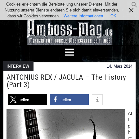
Cookies erleichtern die Bereitstellung unserer Dienste. Mit der
Team
Kontakt
Facebook
Instagram
Nutzung unserer Dienste erklären Sie sich damit einverstanden,
Impressum / Datenschutz
dass wir Cookies verwenden.
Weitere Informationen
OK
INTERVIEW
14. März 2014
ANTONIUS REX / JACULA – The History
(Part 3)
teilen
teilen
Al
l
p
h
ot