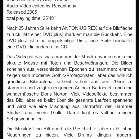
Audio-Video edited by Rexanthony
Released 2005
total playing time: 25′49′′
Nach 25 Jahren Stille kehrt ANTONIUS REX auf die Bildfläche
zurück. Mit einer DVD[plus] markiert man die Rückkehr. Eine
DVD[plus] ist eine doppelseitige Disc, eine Seite beinhaltet
eine DVD, die andere eine CD.
Das Video ist das, was man von der Musik erwarten darf: eine
okkulte Messe mit Toten und Beschwörungen. Die Bilder
scheinen aus verschiedenen Epochen zu stammen: einmal
zeigen sich moderne Gothic-Protagonisten, aber das wirklich
grandiose Bildmaterial scheint schon aus den 70ern zu
stammen und zeigt einen jungen Antonio Bartoccetti und eine
wunderhübsche Doris Norton. Viele Videoeffekte bestimmen
das Bild, aber es bleibt über die gesamte Laufzeit spannend
und wirkt wie eine Mischung aus Horrorfilm der Hammer
Studios und einem Giallo. Damit liegt es voll in meinen
Sehgewohnheiten.
Die Musik ist ein Ritt durch die Geschichte, aber nicht, ohne
Neuerungen zu bieten. Viele Drums klingen modern-