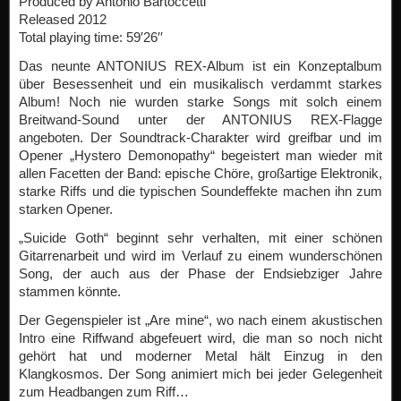
Produced by Antonio Bartoccetti
Released 2012
Total playing time: 59′26′′
Das neunte ANTONIUS REX-Album ist ein Konzeptalbum
über Besessenheit und ein musikalisch verdammt starkes
Album! Noch nie wurden starke Songs mit solch einem
Breitwand-Sound unter der ANTONIUS REX-Flagge
angeboten. Der Soundtrack-Charakter wird greifbar und im
Opener „Hystero Demonopathy“ begeistert man wieder mit
allen Facetten der Band: epische Chöre, großartige Elektronik,
starke Riffs und die typischen Soundeffekte machen ihn zum
starken Opener.
„Suicide Goth“ beginnt sehr verhalten, mit einer schönen
Gitarrenarbeit und wird im Verlauf zu einem wunderschönen
Song, der auch aus der Phase der Endsiebziger Jahre
stammen könnte.
Der Gegenspieler ist „Are mine“, wo nach einem akustischen
Intro eine Riffwand abgefeuert wird, die man so noch nicht
gehört hat und moderner Metal hält Einzug in den
Klangkosmos. Der Song animiert mich bei jeder Gelegenheit
zum Headbangen zum Riff…