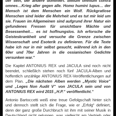
der sein, der andere dominiert. Bellum omnium contra
omnes…Krieg aller gegen alle. Homo humini lupus… der
Mensch ist dem Menschen ein Wolf. Rückgratlose
Menschen sind leider die Mehrheit und es tut mir leid um
sie. Frauen im Allgemeinen sind aufgrund ihrer Natur ein
gefundenes Fressen für unsichtbare Mächte und
Besessenheit… es ist hoffnungslos. Ich erforsche die
Geisteskrankheit und versuche die Grenze zwischen
Wissenschaft und Esoterik zu definieren. Für die Texte
habe ich nur in mir selbst gesucht, während ich in den
60er und 70er Jahren in die ossianischen Gedichte
versunken war.“
Die Kapitel ANTONIUS REX und JACULA sind noch nicht
beendet, schließlich stehen noch fünf JACULA-Alben und
hoffentlich unzählige ANTONIUS REX-Veröffentlichungen auf
dem Plan.
„Die nächsten Alben werden „Mystic Voice“
und „Leges Non Audit V“ von JACULA sein und von
ANTONIUS REX wird 2015 „H.P.“ veröffentlicht.“
Antonio Bartoccetti weiß eine treue Gefolgschaft hinter sich
und dennoch stellt sich die Frage, wie er „Erfolg“ definiert,
denn der ganz große Durchbruch ist ihm mit seiner Musik in
Deutschland nicht gelungen, was vielleicht am Vertrieb oder