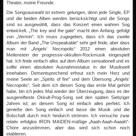
Theater, meine Freunde.
Die Songsauswahl ist extrem gelungen, denn jede Single, EP
und die beiden Alben werden berücksichtigt und die Songs
sind so ausgewählt, dass das Konzert einen wahren Sog
entwickelt. „The key and the gate“ macht den Anfang, gefolgt
von „Vermin“. Ich muss zugegeben, dass ich das zweite
Album der Band „The Unspeakable“ sehr geil finde, aber dass
man mit „Angels‘ Necropolis“ 2012 einen absoluten
Meilenstein der progressiv-okkulten-Rockmusik eingespielt
hat. Ich finde einfach alles auf dem Album sensationell und es
sollte einen absoluten Ausnahmestatus in der Musikwelt
innehaben. Dementsprechend erfreut sich mein Herz und
meine Seele an „Spirits of fire“ und dem Übersong „Angels‘
Necropolis“. Seit dem ich diesen Song das erste Mal gehört
habe, bin ich jedes Mal wieder der Überzeugung, dass es der
ausgereifteste Okkult-Prog-Song seit den späten Siebziger
Jahren ist; an diesem Song ist einfach alles perfekt. Ich
genieße den Song einfach und lasse die Musik und die
Botschaft durch mich hindurch strömen. Ich versuche zwar
relativ erfolglos IRON MAIDEN-mäßige „Aaah-Aaah-Aaaah“-
Chöre anzustimmen, aber das wird sich schon noch
etablieren.