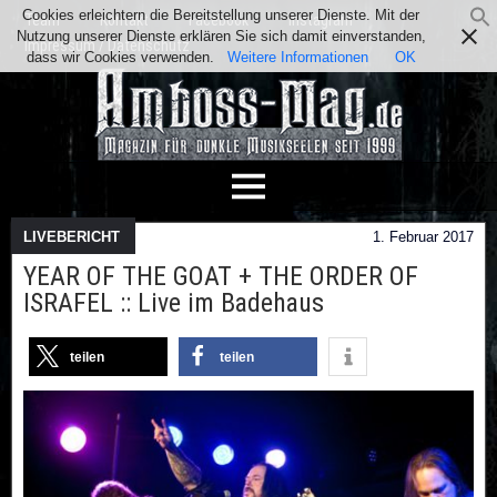
Cookies erleichtern die Bereitstellung unserer Dienste. Mit der
Team
Kontakt
Facebook
Instagram
Nutzung unserer Dienste erklären Sie sich damit einverstanden,
Impressum / Datenschutz
dass wir Cookies verwenden.
Weitere Informationen
OK
LIVEBERICHT
1. Februar 2017
YEAR OF THE GOAT + THE ORDER OF
ISRAFEL :: Live im Badehaus
teilen
teilen