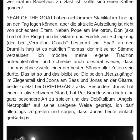
wer mal im Badehaus zu Gast ist, sollte sich einen Kaffee
gönnen!
YEAR OF THE GOAT haben nicht immer Stabilität im Line up
an den Tag legen können, aber die aktuelle Aufstellung ist nicht
von schlechten Eltern. Neben Pope am Mellotron, Don (aka
Lord of the Rings) an der Gitarre und Fredrik am Schlagzeug
(der bei „Vermillion Clouds“ bestimmt viel Spaß an den
Drumfills hat) ist es natürlich Thomas, der mit seiner Stimme
verzaubert. Ich möchte meine eigene Tradition
aufrechterhalten und schreibe auch diesmal wieder, dass
Thomas ohne Zweifel einer der besten Sänger aller Zeiten sein
dürfte. Das ist so und das bleibt so. Die beiden „Neuzugänge“
im Ziegenstall sind Joona am Bass und Jonas an der Gitarre,
beide zuletzt bei GRIFTEGÅRD aktiv. Besonders Jonas hat
einen relativ schweren Stand, hat Per Broddesson doch eine
ganz besondere Art zu spielen und das Debütalbum „Angels‘
Necropolis“ auf seine ureigene Weise geprägt. Ich darf
allerdings vorgreifen und sagen, dass Jonas heute einfach
großartig ist.