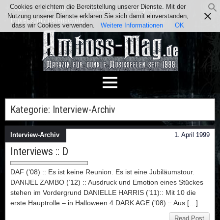
Cookies erleichtern die Bereitstellung unserer Dienste. Mit der
Team
Kontakt
Facebook
Instagram
Nutzung unserer Dienste erklären Sie sich damit einverstanden,
Impressum / Datenschutz
dass wir Cookies verwenden.
Weitere Informationen
OK
Kategorie:
Interview-Archiv
Interview-Archiv
1. April 1999
Interviews :: D
DAF (’08) :: Es ist keine Reunion. Es ist eine Jubiläumstour.
DANIJEL ZAMBO (’12) :: Ausdruck und Emotion eines Stückes
stehen im Vordergrund DANIELLE HARRIS (’11):: Mit 10 die
erste Hauptrolle – in Halloween 4 DARK AGE (’08) :: Aus […]
Read Post