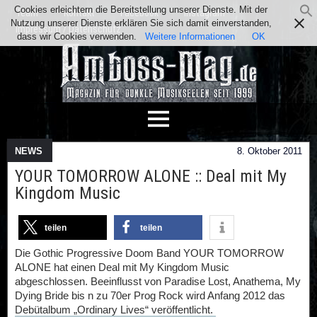
Cookies erleichtern die Bereitstellung unserer Dienste. Mit der
Team
Kontakt
Facebook
Instagram
Nutzung unserer Dienste erklären Sie sich damit einverstanden,
Impressum / Datenschutz
dass wir Cookies verwenden.
Weitere Informationen
OK
NEWS
8. Oktober 2011
YOUR TOMORROW ALONE :: Deal mit My
Kingdom Music
teilen
teilen
Die Gothic Progressive Doom Band YOUR TOMORROW
ALONE hat einen Deal mit My Kingdom Music
abgeschlossen. Beeinflusst von Paradise Lost, Anathema, My
Dying Bride bis n zu 70er Prog Rock wird Anfang 2012 das
Debütalbum „Ordinary Lives“ veröffentlicht.