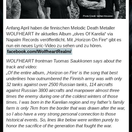
Anfang April haben die finnischen Melodic Death Metaller
WOLFHEART ihr aktuelles Album „olves Of Karelia“ via
Napalm Records veröffentlicht. Mit „Horizon On Fire“ gibt es
nun ein neues Lyric-Video zu sehen und zu hören.
facebook.com/WolfheartRealm/
WOLFHEART frontman Tuomas Saukkonen says about the
track and video:
„Of the entire album, ‚Horizon on Fire‘ is the song that best
underlines how outnumbered the Finnish army was with only
32 tanks against over 2500 Russian tanks, 114 aircrafts
against Russian 3800 aircrafts and manpower almost three
times the enemy during one of the coldest winters of those
times. I was born in the Karelian region and my father’s family
farm is only 7km from the border that was drawn after the war,
so I also have a very strong personal connection to those
historical events. So, lines like below were written purely to
honor the sacrifice of the generation that fought the war.