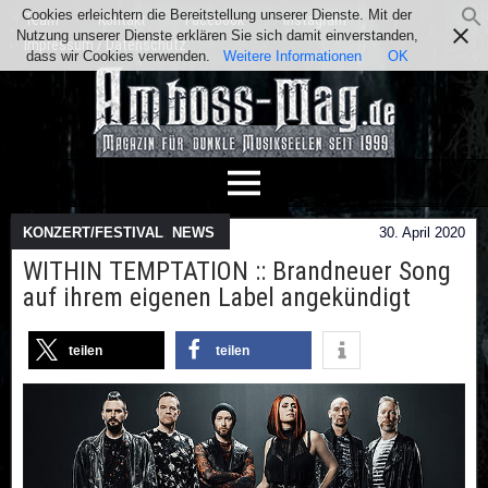
Cookies erleichtern die Bereitstellung unserer Dienste. Mit der
Team
Kontakt
Facebook
Instagram
Nutzung unserer Dienste erklären Sie sich damit einverstanden,
Impressum / Datenschutz
dass wir Cookies verwenden.
Weitere Informationen
OK
KONZERT/FESTIVAL
,
NEWS
30. April 2020
WITHIN TEMPTATION :: Brandneuer Song
auf ihrem eigenen Label angekündigt
teilen
teilen