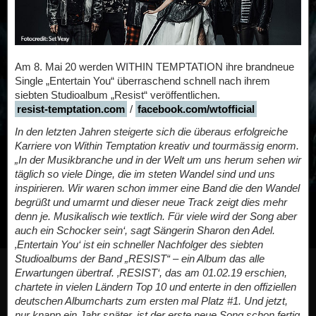
Am 8. Mai 20 werden WITHIN TEMPTATION ihre brandneue
Single „Entertain You“ überraschend schnell nach ihrem
siebten Studioalbum „Resist“ veröffentlichen.
resist-temptation.com
/
facebook.com/wtofficial
In den letzten Jahren steigerte sich die überaus erfolgreiche
Karriere von Within Temptation kreativ und tourmässig enorm.
„In der Musikbranche und in der Welt um uns herum sehen wir
täglich so viele Dinge, die im steten Wandel sind und uns
inspirieren. Wir waren schon immer eine Band die den Wandel
begrüßt und umarmt und dieser neue Track zeigt dies mehr
denn je. Musikalisch wie textlich. Für viele wird der Song aber
auch ein Schocker sein‘, sagt Sängerin Sharon den Adel.
‚Entertain You‘ ist ein schneller Nachfolger des siebten
Studioalbums der Band „RESIST“ – ein Album das alle
Erwartungen übertraf. ‚RESIST‘, das am 01.02.19 erschien,
chartete in vielen Ländern Top 10 und enterte in den offiziellen
deutschen Albumcharts zum ersten mal Platz #1. Und jetzt,
nur knapp ein Jahr später, ist der erste neue Song schon fertig