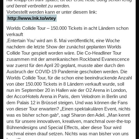
und bereit verbreitet zu werden.
Vorbestellt werden kann er unter diesem link:
http://www.lnk.to/wtey
Worlds Collide Tour – 150.000 Tickets in acht Ländern schon
verkauft
‚Entertain You‘ wird am 8. Mai veröffentlicht, eine Woche
nachdem die letzte Show der zunächst geplanten Worlds
Collide Tour gespielt worden wäre. Die Co-Headliner Tour
zusammen mit der amerikanischen Rockband Evanescence
war zuerst für den April 20 geplant, musste aber durch den
Ausbruch der COVID-19 Pandemie geschoben werden. Die
Worlds Collide Tour, für die schon eine beeindruckende Anzahl
von über 150.000 Tickets in 8 Ländern verkauft wurde, soll
nun im September 20 in Hallen wie der O2 Arena in London,
der AccorHotels Arena in Paris, dem Velodrom in Berlin und
dem Palais 12 in Brüssel steigen. Und was können die Fans
von dieser Tour erwarten? „Einen spektakulären Event, nichts
was es bisher schon gab“, sagt Sharon den Adel. „Man kennt
uns für unsere innovativen, kreativen, manchmal over-the-top
Bühnendesigns und Special Effects, aber diese Tour wird
nochmal einen drauf setzen. Nichts was man bisher von uns