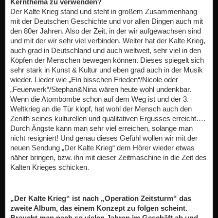
Kernthema zu verwenden?
Der Kalte Krieg stand und steht in großem Zusammenhang
mit der Deutschen Geschichte und vor allen Dingen auch mit
den 80er Jahren. Also der Zeit, in der wir aufgewachsen sind
und mit der wir sehr viel verbinden. Weiter hat der Kalte Krieg,
auch grad in Deutschland und auch weltweit, sehr viel in den
Köpfen der Menschen bewegen können. Dieses spiegelt sich
sehr stark in Kunst & Kultur und eben grad auch in der Musik
wieder. Lieder wie „Ein bisschen Frieden“/Nicole oder
„Feuerwerk“/Stephan&Nina wären heute wohl undenkbar.
Wenn die Atombombe schon auf dem Weg ist und der 3.
Weltkrieg an die Tür klopf, hat wohl der Mensch auch den
Zenith seines kulturellen und qualitativen Ergusses erreicht….
Durch Ängste kann man sehr viel erreichen, solange man
nicht resigniert! Und genau dieses Gefühl wollen wir mit der
neuen Sendung „Der Kalte Krieg“ dem Hörer wieder etwas
näher bringen, bzw. ihn mit dieser Zeitmaschine in die Zeit des
Kalten Krieges schicken.
„Der Kalte Krieg“ ist nach „Operation Zeitsturm“ das
zweite Album, das einem Konzept zu folgen scheint.
Braucht man nach so vielen Jahren im Geschäft ab und