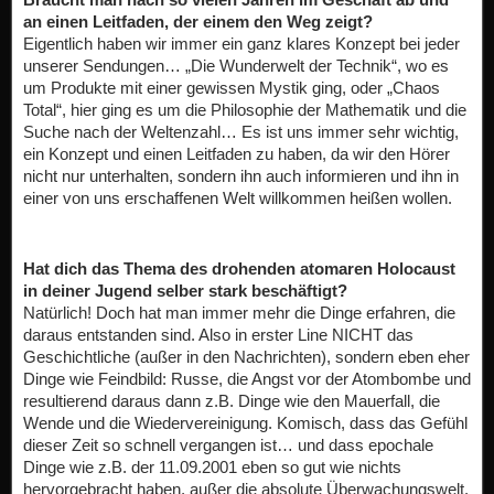
an einen Leitfaden, der einem den Weg zeigt?
Eigentlich haben wir immer ein ganz klares Konzept bei jeder
unserer Sendungen… „Die Wunderwelt der Technik“, wo es
um Produkte mit einer gewissen Mystik ging, oder „Chaos
Total“, hier ging es um die Philosophie der Mathematik und die
Suche nach der Weltenzahl… Es ist uns immer sehr wichtig,
ein Konzept und einen Leitfaden zu haben, da wir den Hörer
nicht nur unterhalten, sondern ihn auch informieren und ihn in
einer von uns erschaffenen Welt willkommen heißen wollen.
Hat dich das Thema des drohenden atomaren Holocaust
in deiner Jugend selber stark beschäftigt?
Natürlich! Doch hat man immer mehr die Dinge erfahren, die
daraus entstanden sind. Also in erster Line NICHT das
Geschichtliche (außer in den Nachrichten), sondern eben eher
Dinge wie Feindbild: Russe, die Angst vor der Atombombe und
resultierend daraus dann z.B. Dinge wie den Mauerfall, die
Wende und die Wiedervereinigung. Komisch, dass das Gefühl
dieser Zeit so schnell vergangen ist… und dass epochale
Dinge wie z.B. der 11.09.2001 eben so gut wie nichts
hervorgebracht haben, außer die absolute Überwachungswelt.