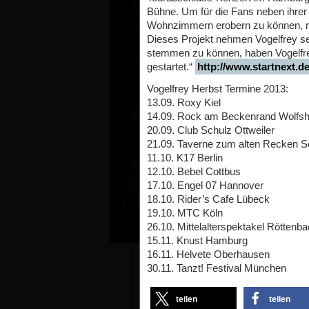
Bühne. Um für die Fans neben ihrer
Wohnzimmern erobern zu können, mö
Dieses Projekt nehmen Vogelfrey se
stemmen zu können, haben Vogelfre
gestartet.“
http://www.startnext.de
Vogelfrey Herbst Termine 2013:
13.09. Roxy Kiel
14.09. Rock am Beckenrand Wolfsh
20.09. Club Schulz Ottweiler
21.09. Taverne zum alten Recken S
11.10. K17 Berlin
12.10. Bebel Cottbus
17.10. Engel 07 Hannover
18.10. Rider’s Cafe Lübeck
19.10. MTC Köln
26.10. Mittelalterspektakel Röttenb
15.11. Knust Hamburg
16.11. Helvete Oberhausen
30.11. Tanzt! Festival München
teilen
teilen