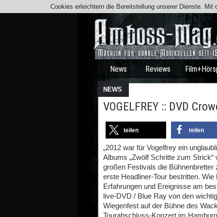
Cookies erleichtern die Bereitstellung unserer Dienste. Mi
News
Reviews
Film+Hörs
NEWS
VOGELFREY :: DVD Crow
teilen
teilen
„2012 war für Vogelfrey ein unglaubl
Albums „Zwölf Schritte zum Strick“ 
großen Festivals die Bühnenbretter
erste Headliner-Tour bestritten. Wi
Erfahrungen und Ereignisse am beste
live-DVD / Blue Ray von den wichtig
Wiegenfest auf der Bühne des Wacke
Tourabschluss-Konzert im Hamburger