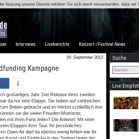
t der Nutzung unserer Dienste erklären Sie sich damit einverstanden, dass wi
Team
Kontakt
Facebook
I
piel
Interviews
Liveberichte
Konzert-/Festival-News
Suche
10. September 2013
dfunding Kampagne
Live Empfe
ich großartiges Jahr. Der Release ihres zweiten
war da nur eine Etappe. Sie haben auf zahlreichen
 zum Beben gebracht und im Herbst schließlich ihre
e können sie die vielen Freuden-Momente,
n mit ihren Fans teilen? Die Antwort: Mit einer
sten Etappen ihrer Tour. Ihr persönliches
n Open Air darf da ebenso wenig fehlen wie ihr
 Knust und Einblicke in das Treiben hinter der