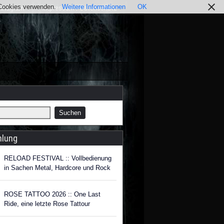
r Cookies verwenden.
Weitere Informationen
OK
nstagram
Impressum / Datenschutz
hlung
RELOAD FESTIVAL :: Vollbedienung
in Sachen Metal, Hardcore und Rock
ROSE TATTOO 2026 :: One Last
Ride, eine letzte Rose Tattour