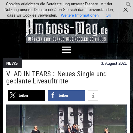
Cookies erleichtern die Bereitstellung unserer Dienste. Mit der
Team
Kontakt
Facebook
Instagram
Nutzung unserer Dienste erklären Sie sich damit einverstanden,
Impressum / Datenschutz
dass wir Cookies verwenden.
Weitere Informationen
OK
NEWS
3. August 2021
VLAD IN TEARS :: Neues Single und
geplante Liveauftritte
teilen
teilen