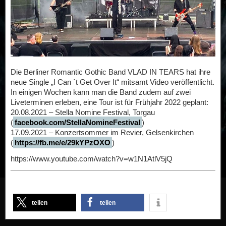
Die Berliner Romantic Gothic Band VLAD IN TEARS hat ihre
neue Single „I Can ´t Get Over It“ mitsamt Video veröffentlicht.
In einigen Wochen kann man die Band zudem auf zwei
Liveterminen erleben, eine Tour ist für Frühjahr 2022 geplant:
20.08.2021 – Stella Nomine Festival, Torgau
(
facebook.com/StellaNomineFestival
)
17.09.2021 – Konzertsommer im Revier, Gelsenkirchen
(
https://fb.me/e/29kYPzOXO
)
https://www.youtube.com/watch?v=w1N1AtlV5jQ
teilen
teilen