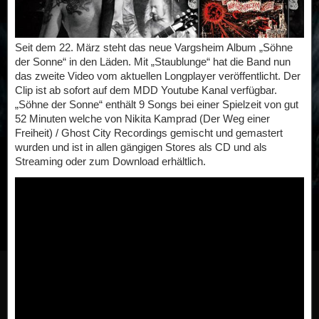
Seit dem 22. März steht das neue Vargsheim Album „Söhne
der Sonne“ in den Läden. Mit „Staublunge“ hat die Band nun
das zweite Video vom aktuellen Longplayer veröffentlicht. Der
Clip ist ab sofort auf dem MDD Youtube Kanal verfügbar.
„Söhne der Sonne“ enthält 9 Songs bei einer Spielzeit von gut
52 Minuten welche von Nikita Kamprad (Der Weg einer
Freiheit) / Ghost City Recordings gemischt und gemastert
wurden und ist in allen gängigen Stores als CD und als
Streaming oder zum Download erhältlich.