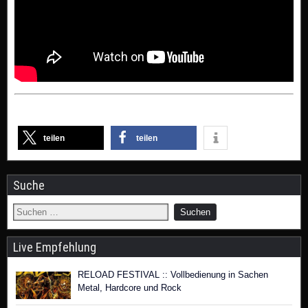
teilen
teilen
Suche
Live Empfehlung
RELOAD FESTIVAL :: Vollbedienung in Sachen
Metal, Hardcore und Rock