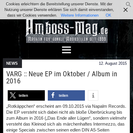
Cookies erleichtern die Bereitstellung unserer Dienste. Mit der
Team
Kontakt
Facebook
Instagram
Nutzung unserer Dienste erklären Sie sich damit einverstanden,
Impressum / Datenschutz
dass wir Cookies verwenden.
Weitere Informationen
OK
NEWS
12. August 2015
VARG :: Neue EP im Oktober / Album in
2016
teilen
teilen
„Rotkäppchen“ erscheint am 09.10.2015 via Napalm Records.
Die EP versteht sich dabei nicht als bloße Überbrückung bis
zum Album in 2016 („Das Ende aller Lügen“, sondern vielmehr
versteht das Kleinod sich als märchenhaftes Intermezzo, das
einige Specials zwischen seinen edlen DIN A5-Seiten