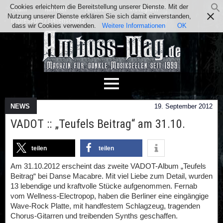
Cookies erleichtern die Bereitstellung unserer Dienste. Mit der
Team
Kontakt
Facebook
Instagram
Nutzung unserer Dienste erklären Sie sich damit einverstanden,
Impressum / Datenschutz
dass wir Cookies verwenden.
Weitere Informationen
OK
NEWS
19. September 2012
VADOT :: „Teufels Beitrag“ am 31.10.
teilen
teilen
Am 31.10.2012 erscheint das zweite VADOT-Album „Teufels
Beitrag“ bei Danse Macabre. Mit viel Liebe zum Detail, wurden
13 lebendige und kraftvolle Stücke aufgenommen. Fernab
vom Wellness-Electropop, haben die Berliner eine eingängige
Wave-Rock Platte, mit handfestem Schlagzeug, tragenden
Chorus-Gitarren und treibenden Synths geschaffen.