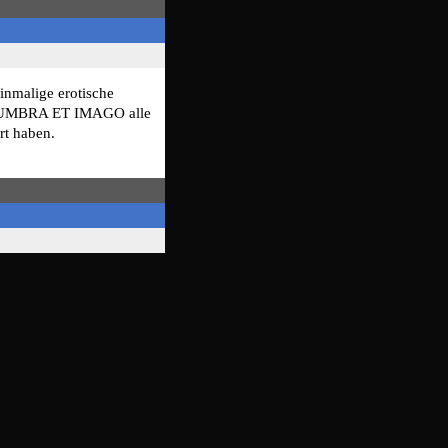
inmalige erotische
en UMBRA ET IMAGO alle
rt haben.