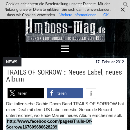
Cookies erleichtern die Bereitstellung unserer Dienste. Mit der
Team
Kontakt
Facebook
Instagram
Nutzung unserer Dienste erklären Sie sich damit einverstanden,
Impressum / Datenschutz
dass wir Cookies verwenden.
Weitere Informationen
OK
NEWS
17. Februar 2012
TRAILS OF SORROW :: Neues Label, neues
Album
teilen
teilen
Die italienische Gothic Doom Band TRAILS OF SORROW hat
einen Deal mit dem US Label omestic Genocide Record
unterzeichnet, wo Ende Mai ein neues Album erscheinen soll.
http://www.facebook.com/pages/Trails-Of-
Sorrow/167609686628239