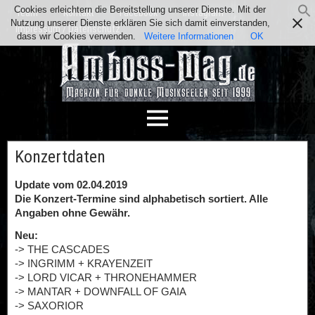
Cookies erleichtern die Bereitstellung unserer Dienste. Mit der
Team
Kontakt
Facebook
Instagram
Nutzung unserer Dienste erklären Sie sich damit einverstanden,
Impressum / Datenschutz
dass wir Cookies verwenden.
Weitere Informationen
OK
Konzertdaten
Update vom 02.04.2019
Die Konzert-Termine sind alphabetisch sortiert. Alle
Angaben ohne Gewähr.
Neu:
-> THE CASCADES
-> INGRIMM + KRAYENZEIT
-> LORD VICAR + THRONEHAMMER
-> MANTAR + DOWNFALL OF GAIA
-> SAXORIOR