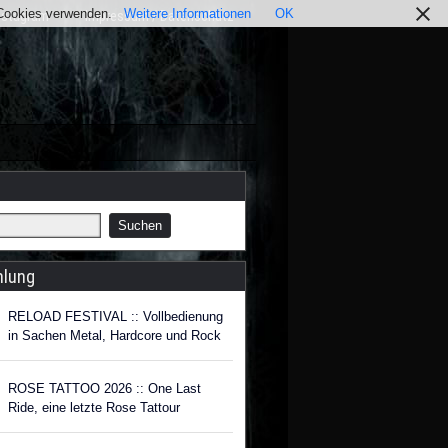
r Cookies verwenden.
Weitere Informationen
OK
nstagram
Impressum / Datenschutz
hlung
RELOAD FESTIVAL :: Vollbedienung
in Sachen Metal, Hardcore und Rock
ROSE TATTOO 2026 :: One Last
Ride, eine letzte Rose Tattour