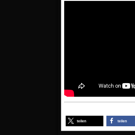
teilen
teilen