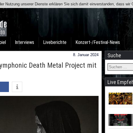
t der Nutzung unserer Dienste erklären Sie sich damit einverstanden, dass wi
Team
Kontakt
Facebook
I
piel
Interviews
Liveberichte
Konzert-/Festival-News
Suche
8. Januar 2024
ymphonic Death Metal Project mit
Live Empfe