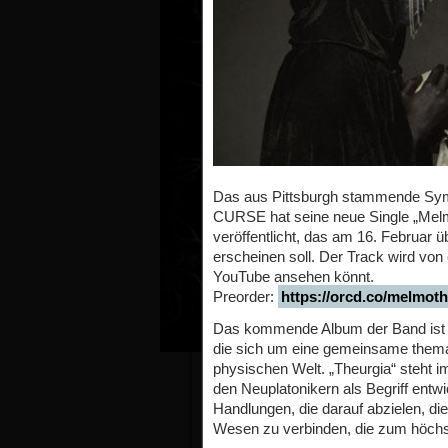
Das aus Pittsburgh stammende Sy
CURSE hat seine neue Single „Mel
veröffentlicht, das am 16. Februar
erscheinen soll. Der Track wird von 
YouTube ansehen könnt.
Preorder:
https://orcd.co/melmoth
Das kommende Album der Band ist 
die sich um eine gemeinsame thema
physischen Welt. „Theurgia“ steht i
den Neuplatonikern als Begriff entw
Handlungen, die darauf abzielen, di
Wesen zu verbinden, die zum höchs