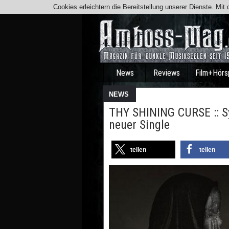
Cookies erleichtern die Bereitstellung unserer Dienste. Mi
News
Reviews
Film+Hörs
NEWS
THY SHINING CURSE :: S
neuer Single
teilen
teilen