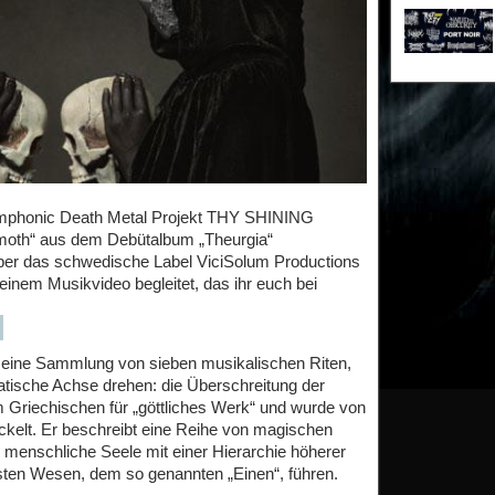
mphonic Death Metal Projekt THY SHINING
moth“ aus dem Debütalbum „Theurgia“
 über das schwedische Label ViciSolum Productions
einem Musikvideo begleitet, das ihr euch bei
eine Sammlung von sieben musikalischen Riten,
tische Achse drehen: die Überschreitung der
m Griechischen für „göttliches Werk“ und wurde von
ickelt. Er beschreibt eine Reihe von magischen
e menschliche Seele mit einer Hierarchie höherer
ten Wesen, dem so genannten „Einen“, führen.