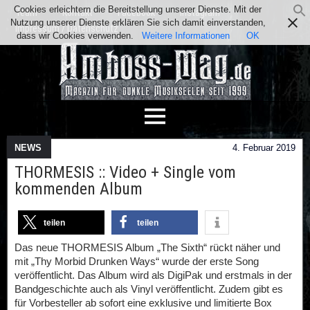
Cookies erleichtern die Bereitstellung unserer Dienste. Mit der
Team
Kontakt
Facebook
Instagram
Nutzung unserer Dienste erklären Sie sich damit einverstanden,
Impressum / Datenschutz
dass wir Cookies verwenden.
Weitere Informationen
OK
NEWS
4. Februar 2019
THORMESIS :: Video + Single vom
kommenden Album
teilen
teilen
Das neue THORMESIS Album „The Sixth“ rückt näher und
mit „Thy Morbid Drunken Ways“ wurde der erste Song
veröffentlicht. Das Album wird als DigiPak und erstmals in der
Bandgeschichte auch als Vinyl veröffentlicht. Zudem gibt es
für Vorbesteller ab sofort eine exklusive und limitierte Box