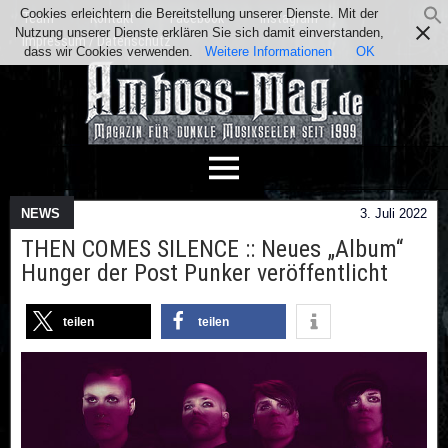
Cookies erleichtern die Bereitstellung unserer Dienste. Mit der
Team
Kontakt
Facebook
Instagram
Nutzung unserer Dienste erklären Sie sich damit einverstanden,
Impressum / Datenschutz
dass wir Cookies verwenden.
Weitere Informationen
OK
NEWS
3. Juli 2022
THEN COMES SILENCE :: Neues „Album“
Hunger der Post Punker veröffentlicht
teilen
teilen