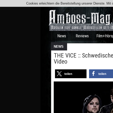
Cookies erleichtern die Bereitstellung unserer Dienste. Mi
News
Reviews
Film+Hörs
NEWS
THE VICE :: Schwedische
Video
teilen
teilen