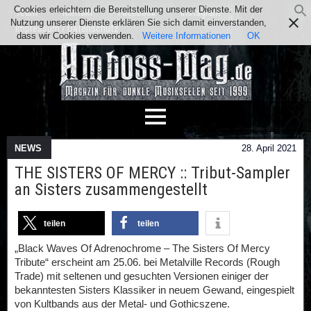
Cookies erleichtern die Bereitstellung unserer Dienste. Mit der
Team
Kontakt
Facebook
Instagram
Nutzung unserer Dienste erklären Sie sich damit einverstanden,
Impressum / Datenschutz
dass wir Cookies verwenden.
Weitere Informationen
OK
NEWS
28. April 2021
THE SISTERS OF MERCY :: Tribut-Sampler
an Sisters zusammengestellt
teilen
teilen
„Black Waves Of Adrenochrome – The Sisters Of Mercy
Tribute“ erscheint am 25.06. bei Metalville Records (Rough
Trade) mit seltenen und gesuchten Versionen einiger der
bekanntesten Sisters Klassiker in neuem Gewand, eingespielt
von Kultbands aus der Metal- und Gothicszene.