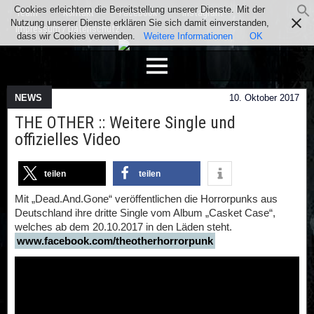
Cookies erleichtern die Bereitstellung unserer Dienste. Mit der
Team
Kontakt
Facebook
Instagram
Nutzung unserer Dienste erklären Sie sich damit einverstanden,
Impressum / Datenschutz
dass wir Cookies verwenden.
Weitere Informationen
OK
NEWS
10. Oktober 2017
THE OTHER :: Weitere Single und
offizielles Video
teilen
teilen
Mit „Dead.And.Gone“ veröffentlichen die Horrorpunks aus
Deutschland ihre dritte Single vom Album „Casket Case“,
welches ab dem 20.10.2017 in den Läden steht.
www.facebook.com/theotherhorrorpunk