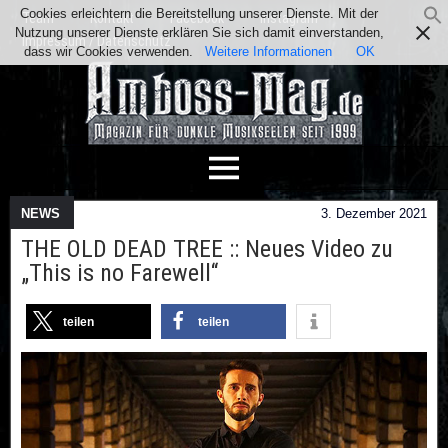
Cookies erleichtern die Bereitstellung unserer Dienste. Mit der
Team
Kontakt
Facebook
Instagram
Nutzung unserer Dienste erklären Sie sich damit einverstanden,
Impressum / Datenschutz
dass wir Cookies verwenden.
Weitere Informationen
OK
NEWS
3. Dezember 2021
THE OLD DEAD TREE :: Neues Video zu
„This is no Farewell“
teilen
teilen