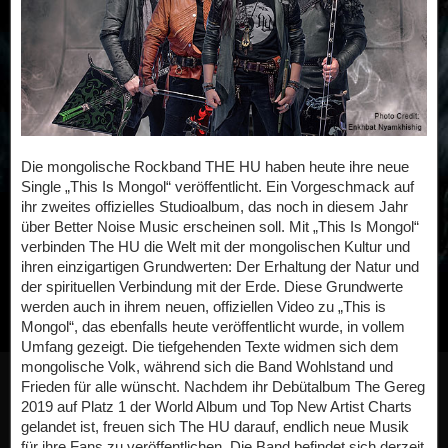
Die mongolische Rockband THE HU haben heute ihre neue
Single „This Is Mongol“ veröffentlicht. Ein Vorgeschmack auf
ihr zweites offizielles Studioalbum, das noch in diesem Jahr
über Better Noise Music erscheinen soll. Mit „This Is Mongol“
verbinden The HU die Welt mit der mongolischen Kultur und
ihren einzigartigen Grundwerten: Der Erhaltung der Natur und
der spirituellen Verbindung mit der Erde. Diese Grundwerte
werden auch in ihrem neuen, offiziellen Video zu „This is
Mongol“, das ebenfalls heute veröffentlicht wurde, in vollem
Umfang gezeigt. Die tiefgehenden Texte widmen sich dem
mongolische Volk, während sich die Band Wohlstand und
Frieden für alle wünscht. Nachdem ihr Debütalbum The Gereg
2019 auf Platz 1 der World Album und Top New Artist Charts
gelandet ist, freuen sich The HU darauf, endlich neue Musik
für ihre Fans zu veröffentlichen. Die Band befindet sich derzeit