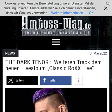
Cookies erleichtern die Bereitstellung unserer Dienste. Mit der
Team
Kontakt
Facebook
Instagram
Nutzung unserer Dienste erklären Sie sich damit einverstanden,
Impressum / Datenschutz
dass wir Cookies verwenden.
Weitere Informationen
OK
NEWS
8. Mai 2022
THE DARK TENOR :: Weiteren Track dem
neuen Livealbum „Classic RoXX Live“
teilen
teilen