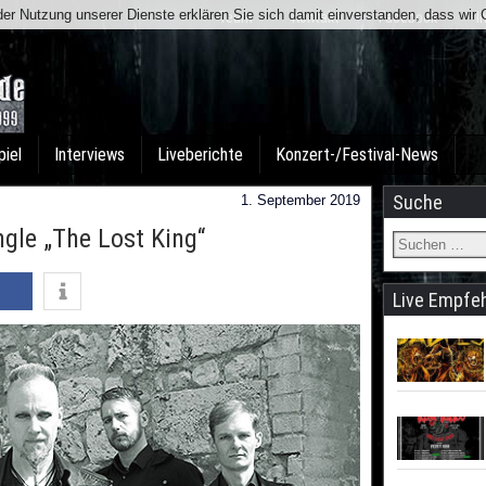
t der Nutzung unserer Dienste erklären Sie sich damit einverstanden, dass wi
Team
Kontakt
Facebook
I
piel
Interviews
Liveberichte
Konzert-/Festival-News
Suche
1. September 2019
gle „The Lost King“
Live Empfe