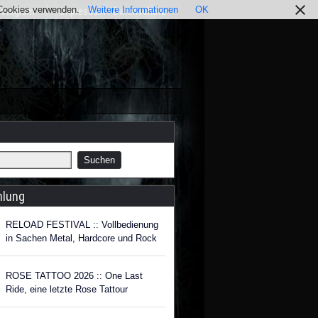
r Cookies verwenden.
Weitere Informationen
OK
nstagram
Impressum / Datenschutz
hlung
RELOAD FESTIVAL :: Vollbedienung
in Sachen Metal, Hardcore und Rock
ROSE TATTOO 2026 :: One Last
Ride, eine letzte Rose Tattour