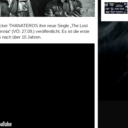
ocker THANATEROS ihre neue Single „The Lost
“ (VÖ: 27.09.) veröffentlicht. Es ist die erste
nach über 10 Jahren.