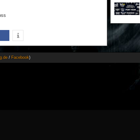
oss
g.de
/
Facebook
)