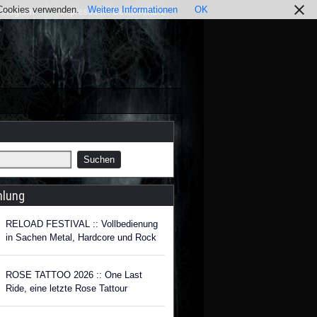
r Cookies verwenden.
Weitere Informationen
OK
nstagram
Impressum / Datenschutz
hlung
RELOAD FESTIVAL :: Vollbedienung
in Sachen Metal, Hardcore und Rock
ROSE TATTOO 2026 :: One Last
Ride, eine letzte Rose Tattour