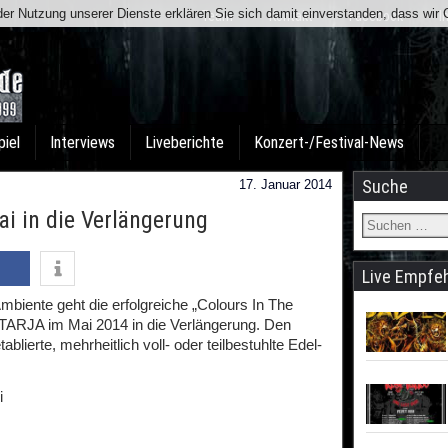
t der Nutzung unserer Dienste erklären Sie sich damit einverstanden, dass wi
Team
Kontakt
Facebook
I
piel
Interviews
Liveberichte
Konzert-/Festival-News
Suche
17. Januar 2014
ai in die Verlängerung
Live Empfe
Ambiente geht die erfolgreiche „Colours In The
 TARJA im Mai 2014 in die Verlängerung. Den
lierte, mehrheitlich voll- oder teilbestuhlte Edel-
i