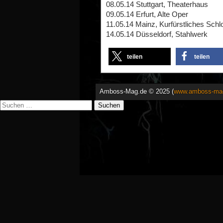
08.05.14 Stuttgart, Theaterhaus
09.05.14 Erfurt, Alte Oper
11.05.14 Mainz, Kurfürstliches Schl
14.05.14 Düsseldorf, Stahlwerk
teilen
teilen
Amboss-Mag.de © 2025 (
www.amboss-ma