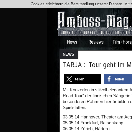
Cookies erleichtern die Bereitstellung unserer Dienste. Mi
News
Reviews
Film+Hörs
NEWS
TARJA :: Tour geht im M
teilen
teilen
Mit Konzerten in stilvoll-elegantem 
Road Tour“ der finnischen Sängerin
besonderen Rahmen hierfür bilden etab
Spielstätten.
03.05.14 Hannover, Theater am Aeg
05.05.14 Frankfurt, Batschkapp
06.05.14 Zürich, Härterei