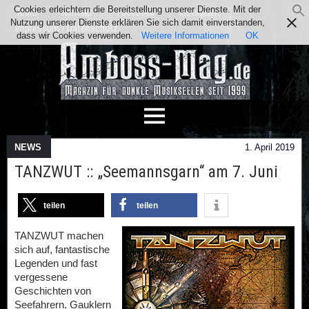
Cookies erleichtern die Bereitstellung unserer Dienste. Mit der
Team
Kontakt
Facebook
Instagram
Nutzung unserer Dienste erklären Sie sich damit einverstanden,
Impressum / Datenschutz
dass wir Cookies verwenden.
Weitere Informationen
OK
NEWS
1. April 2019
TANZWUT :: „Seemannsgarn“ am 7. Juni
teilen
teilen
TANZWUT machen
sich auf, fantastische
Legenden und fast
vergessene
Geschichten von
Seefahrern, Gauklern