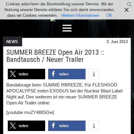
Cookies erleichtern die Bereitstellung unserer Dienste. Mit der
Team
Kontakt
Facebook
Instagram
Nutzung unserer Dienste erklären Sie sich damit einverstanden,
Impressum / Datenschutz
dass wir Cookies verwenden.
Weitere Informationen
OK
NEWS
3. Juni 2013
SUMMER BREEZE Open Air 2013 ::
Bandtausch / Neuer Trailer
teilen
teilen
Bandabsage beim SUMME RBREEZE. Für FLESHGOD
APOCALYPSE treten EXODUS bei der Nuclear Blast Label
Night auf. Des weiteren ist ein neuer SUMMER BREEZE
Open Air Trailer online:
[youtube mvZY4lI8SGw]
teilen
teilen