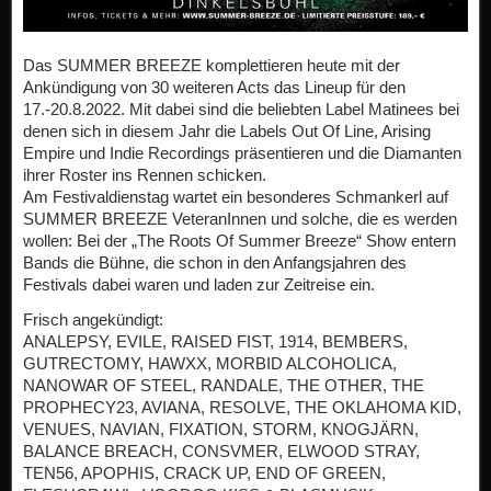
Das SUMMER BREEZE komplettieren heute mit der
Ankündigung von 30 weiteren Acts das Lineup für den
17.-20.8.2022. Mit dabei sind die beliebten Label Matinees bei
denen sich in diesem Jahr die Labels Out Of Line, Arising
Empire und Indie Recordings präsentieren und die Diamanten
ihrer Roster ins Rennen schicken.
Am Festivaldienstag wartet ein besonderes Schmankerl auf
SUMMER BREEZE VeteranInnen und solche, die es werden
wollen: Bei der „The Roots Of Summer Breeze“ Show entern
Bands die Bühne, die schon in den Anfangsjahren des
Festivals dabei waren und laden zur Zeitreise ein.
Frisch angekündigt:
ANALEPSY, EVILE, RAISED FIST, 1914, BEMBERS,
GUTRECTOMY, HAWXX, MORBID ALCOHOLICA,
NANOWAR OF STEEL, RANDALE, THE OTHER, THE
PROPHECY23, AVIANA, RESOLVE, THE OKLAHOMA KID,
VENUES, NAVIAN, FIXATION, STORM, KNOGJÄRN,
BALANCE BREACH, CONSVMER, ELWOOD STRAY,
TEN56, APOPHIS, CRACK UP, END OF GREEN,