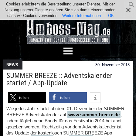
Cookies erleichtern die Bereitstellung unserer Dienste. Mit der
Team
Kontakt
Facebook
Instagram
Nutzung unserer Dienste erklären Sie sich damit einverstanden,
Impressum / Datenschutz
dass wir Cookies verwenden.
Weitere Informationen
OK
NEWS
30. November 2013
SUMMER BREEZE :: Adventskalender
startet / App-Update
teilen
teilen
Wie jedes Jahr startet ab dem 01. Dezember der SUMMER
BREEZE Adventskalender auf
www.summer-breeze.de
,
indem täglich neue Bands für das Festival in 2014 bekannt
gegeben werden. Rechtzeitig vor dem Adventskalender ist
das Update der kostenlosen SUMMER BREEZE App